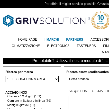
Per offrirti il miglior servizio possibile Grivsolu
HOME PAGE
I MARCHI
PARTNERS
ACCESSOR
CLIMATIZZAZIONE
ELECTRONICS
FASTENERS
FIN
MAN
Prenotabile? Utilizza il nostro modulo di "richi
Ricerca per marca
Ricerca esatta (codice/artico
Sei qui:
HOME
>
GRIVSO
ACCIAIO INOX
Chiusure 1/4 di giro (139)
Cerniere in Battuta o in linea (79)
Maniglie girevoli (11)