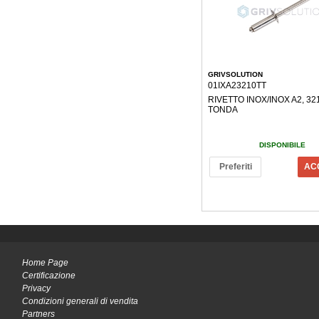
GRIVSOLUTION
01IXA23210TT
RIVETTO INOX/INOX A2, 32
TONDA
DISPONIBILE
Preferiti
AC
Home Page
Certificazione
Privacy
Condizioni generali di vendita
Partners