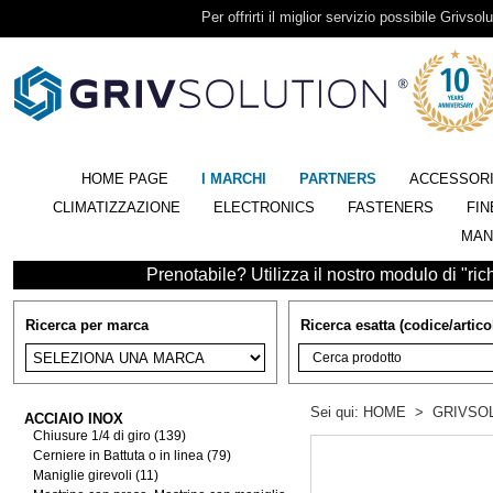
Per offrirti il miglior servizio possibile Grivsolu
HOME PAGE
I MARCHI
PARTNERS
ACCESSOR
CLIMATIZZAZIONE
ELECTRONICS
FASTENERS
FIN
MAN
Prenotabile? Utilizza il nostro modulo di "richi
Ricerca per marca
Ricerca esatta (codice/artico
Sei qui:
HOME
>
GRIVSO
ACCIAIO INOX
Chiusure 1/4 di giro (139)
Cerniere in Battuta o in linea (79)
Maniglie girevoli (11)