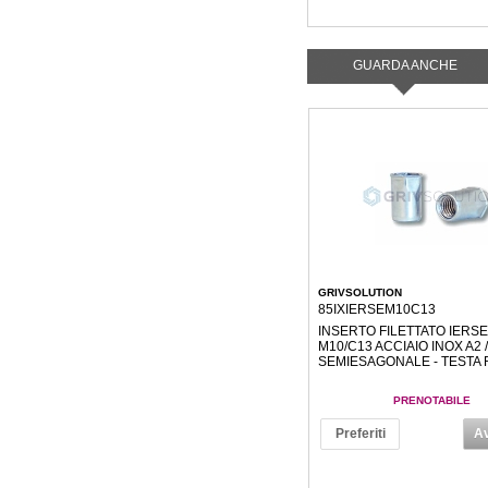
GUARDA ANCHE
GRIVSOLUTION
85IXIERSEM10C13
INSERTO FILETTATO IERSE
M10/C13 ACCIAIO INOX A2 / 
SEMIESAGONALE - TESTA 
PRENOTABILE
Preferiti
Av