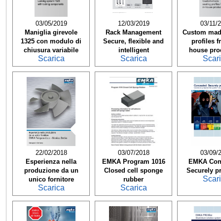
03/05/2019
12/03/2019
03/11/
Maniglia girevole
Rack Management
Custom mad
1325 con modulo di
Secure, flexible and
profiles f
chiusura variabile
intelligent
house pro
Scarica
Scarica
Scar
22/02/2018
03/07/2018
03/09/
Esperienza nella
EMKA Program 1016
EMKA Con
produzione da un
Closed cell sponge
Securely pr
Scar
unico fornitore
rubber
Scarica
Scarica