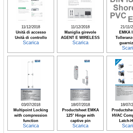
11/12/2018
11/12/2018
21/11/
Unità di accesso
Maniglia girevole
EMKA 
Unità di controllo
AGENT E WIRELESS
Tolleranz
Scarica
Scarica
guarniz
Scar
03/07/2018
18/07/2018
18/07/
Multipoint Locking
Productsheet EMKA
Productsh
with compression
125° Hinge with
HVAC Comp
function
captive pin
Latch-H
Scarica
Scarica
Scar