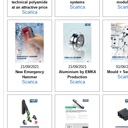
technical polyamide
systems
modul
Scarica
Scar
at an attractive price
Scarica
21/09/2021
21/09/2021
01/06/
New Emergency
Aluminium by EMKA
Mould + Ser
Scar
Hammer
Production
Scarica
Scarica