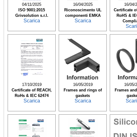
04/11/2025
16/04/2025
16/04/
ISO 9001:2015
Riconoscimento UL
Certificate 
Grivsolution s.r.l.
componenti EMKA
RoHS & IE
Scarica
Scarica
Compli
Scar
17/10/2019
16/05/2019
16/05/
Certificate of REACH,
Frames and rings of
Frames and 
RoHs & IEC 62474
gaskets
gaske
Scarica
Scarica
Scar