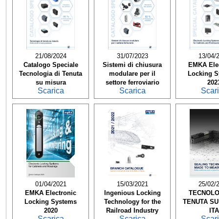
21/08/2024
31/07/2023
13/04/
Catalogo Speciale
Sistemi di chiusura
EMKA Elec
Tecnologia di Tenuta
modulare per il
Locking 
su misura
settore ferroviario
202
Scarica
Scarica
Scar
01/04/2021
15/03/2021
25/02/
EMKA Electronic
Ingenious Locking
TECNOLO
Locking Systems
Technology for the
TENUTA SU
2020
Railroad Industry
ITA
Scarica
Scarica
Scar