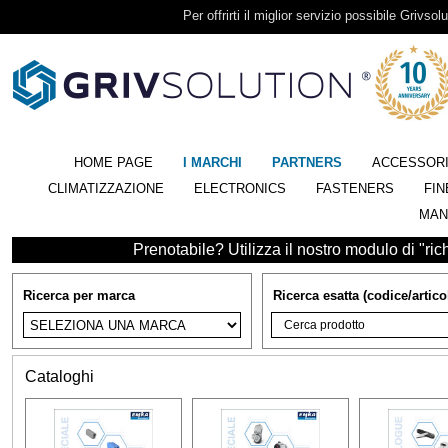
Per offrirti il miglior servizio possibile Grivsolu
HOME PAGE
I MARCHI
PARTNERS
ACCESSOR
CLIMATIZZAZIONE
ELECTRONICS
FASTENERS
FIN
MAN
Prenotabile? Utilizza il nostro modulo di "richi
Ricerca per marca
Ricerca esatta (codice/artico
Cataloghi