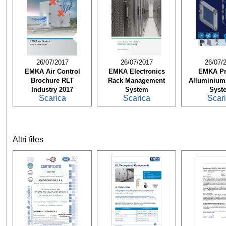
26/07/2017
26/07/2017
26/07/
EMKA Air Control
EMKA Electronics
EMKA Pr
Brochure RLT
Rack Management
Alluminiu
Industry 2017
System
Syst
Scarica
Scarica
Scar
Altri files