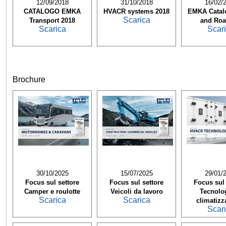
12/09/2018
31/10/2018
16/02/
CATALOGO EMKA
HVACR systems 2018
EMKA Catalo
Scarica
Transport 2018
and Ro
Scarica
Scar
Brochure
30/10/2025
15/07/2025
29/01/
Focus sul settore
Focus sul settore
Focus sul 
Camper e roulotte
Veicoli da lavoro
Tecnolog
Scarica
Scarica
climatizz
Scar