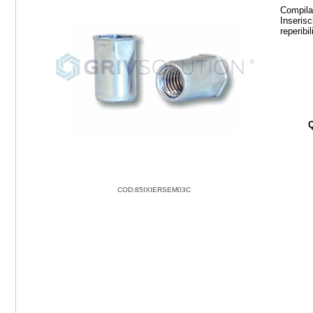
Compila 
Inserisc
reperibi
Q
COD:85IXIERSEM03C