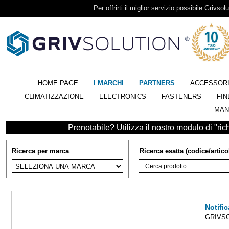
Per offrirti il miglior servizio possibile Grivsolu
HOME PAGE
I MARCHI
PARTNERS
ACCESSOR
CLIMATIZZAZIONE
ELECTRONICS
FASTENERS
FIN
MAN
Prenotabile? Utilizza il nostro modulo di "richi
Ricerca per marca
Ricerca esatta (codice/artico
Notific
GRIVSO