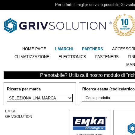
Per offrirti il miglior servizio possibile Grivsolu
HOME PAGE
I MARCHI
PARTNERS
ACCESSOR
CLIMATIZZAZIONE
ELECTRONICS
FASTENERS
FIN
MAN
Prenotabile? Utilizza il nostro modulo di "richi
Ricerca per marca
Ricerca esatta (codice/artico
EMKA
GRIVSOLUTION