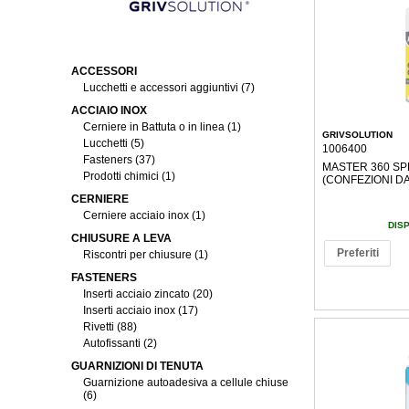
ACCESSORI
Lucchetti e accessori aggiuntivi (7)
ACCIAIO INOX
Cerniere in Battuta o in linea (1)
GRIVSOLUTION
Lucchetti (5)
1006400
Fasteners (37)
MASTER 360 SP
Prodotti chimici (1)
(CONFEZIONI DA 
CERNIERE
Cerniere acciaio inox (1)
DIS
CHIUSURE A LEVA
Preferiti
Riscontri per chiusure (1)
FASTENERS
Inserti acciaio zincato (20)
Inserti acciaio inox (17)
Rivetti (88)
Autofissanti (2)
GUARNIZIONI DI TENUTA
Guarnizione autoadesiva a cellule chiuse
(6)