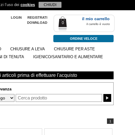
zzi l’uso dei
cookies
CHIUDI
LOGIN
REGISTRATI
il mio carrello
0
DOWNLOAD
il carrello è vuoto
ORDINE VELOCE
O
CHIUSURE A LEVA
CHIUSURE PER ASTE
I DI TENUTA
IGIENICO/SANITARIO E ALIMENTARE
 articoli prima di effettuare l'acquisto
levanza
1