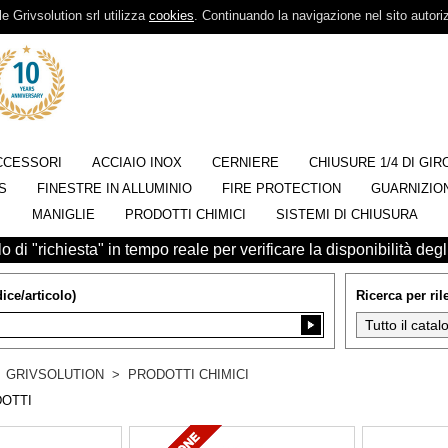
ile Grivsolution srl utilizza
cookies
. Continuando la navigazione nel sito autori
CCESSORI
ACCIAIO INOX
CERNIERE
CHIUSURE 1/4 DI GIR
S
FINESTRE IN ALLUMINIO
FIRE PROTECTION
GUARNIZION
MANIGLIE
PRODOTTI CHIMICI
SISTEMI DI CHIUSURA
 di "richiesta" in tempo reale per verificare la disponibilità degli
ice/articolo)
Ricerca per ri
>
GRIVSOLUTION
>
PRODOTTI CHIMICI
OTTI