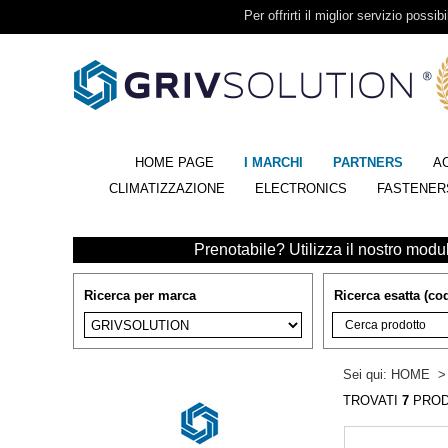
Per offrirti il miglior servizio possib
HOME PAGE
I MARCHI
PARTNERS
A
CLIMATIZZAZIONE
ELECTRONICS
FASTENER
Prenotabile? Utilizza il nostro modulo
Ricerca per marca
Ricerca esatta (cod
Sei qui:
HOME
TROVATI
7
PROD