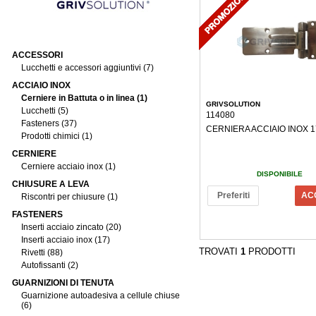
ACCESSORI
Lucchetti e accessori aggiuntivi (7)
ACCIAIO INOX
Cerniere in Battuta o in linea (1)
GRIVSOLUTION
Lucchetti (5)
114080
Fasteners (37)
CERNIERA ACCIAIO INOX 1
Prodotti chimici (1)
CERNIERE
Cerniere acciaio inox (1)
DISPONIBILE
CHIUSURE A LEVA
Preferiti
AC
Riscontri per chiusure (1)
FASTENERS
Inserti acciaio zincato (20)
Inserti acciaio inox (17)
TROVATI
1
PRODOTTI
Rivetti (88)
Autofissanti (2)
GUARNIZIONI DI TENUTA
Guarnizione autoadesiva a cellule chiuse
(6)