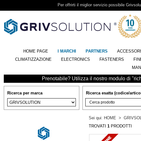
Per offrirti il miglior servizio possibile Grivsolu
HOME PAGE
I MARCHI
PARTNERS
ACCESSOR
CLIMATIZZAZIONE
ELECTRONICS
FASTENERS
FIN
MAN
Prenotabile? Utilizza il nostro modulo di "richi
Ricerca per marca
Ricerca esatta (codice/artico
Sei qui:
HOME
>
GRIVSO
TROVATI
1
PRODOTTI