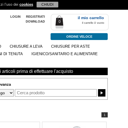
zzi l’uso dei
cookies
CHIUDI
LOGIN
REGISTRATI
il mio carrello
0
DOWNLOAD
il carrello è vuoto
ORDINE VELOCE
O
CHIUSURE A LEVA
CHIUSURE PER ASTE
I DI TENUTA
IGIENICO/SANITARIO E ALIMENTARE
 articoli prima di effettuare l'acquisto
levanza
1