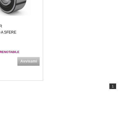
R
 A SFERE
RENOTABILE
Avvisami
1