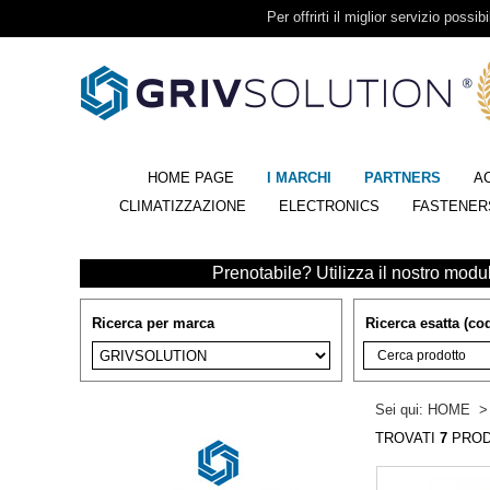
Per offrirti il miglior servizio possib
HOME PAGE
I MARCHI
PARTNERS
A
CLIMATIZZAZIONE
ELECTRONICS
FASTENER
Prenotabile? Utilizza il nostro modulo
Ricerca per marca
Ricerca esatta (cod
Sei qui:
HOME
TROVATI
7
PROD