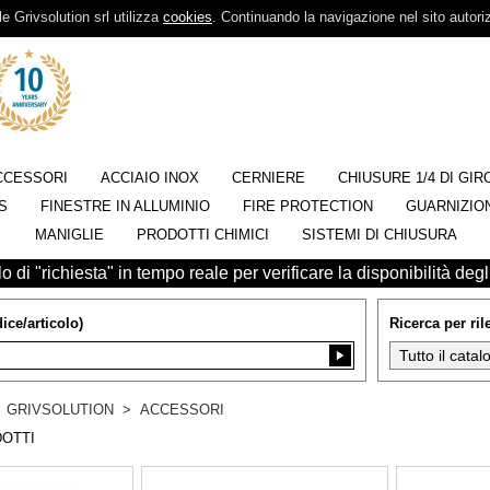
ile Grivsolution srl utilizza
cookies
. Continuando la navigazione nel sito autori
CCESSORI
ACCIAIO INOX
CERNIERE
CHIUSURE 1/4 DI GIR
S
FINESTRE IN ALLUMINIO
FIRE PROTECTION
GUARNIZION
MANIGLIE
PRODOTTI CHIMICI
SISTEMI DI CHIUSURA
 di "richiesta" in tempo reale per verificare la disponibilità degli
ice/articolo)
Ricerca per ri
>
GRIVSOLUTION
>
ACCESSORI
OTTI