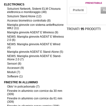
PRENOTABILE
ELECTRONICS
Soluzioni Network, Sistemi ELM Chiusura
Preferiti
Av
elettronica e monitoraggio (48)
Soluzioni Stand Alone (12)
Accesso biometrico controllato (8)
Maniglia girevole con sistema antieffrazione
WK2 (11)
TROVATI
95
PRODOTTI
Maniglia girevole AGENT E Wireless (9)
NEWS: Maniglia girevole AGENT E Wireless
2.0 (6)
NEWS: Maniglia girevole AGENT E Wired
(4)
Maniglia girevole AGENT E Stand-Alone (5)
NEWS: Maniglia girevole AGENT E Stand-
Alone 2.0 (7)
Sensori (8)
Accessori (9)
Moduli (7)
Software (1)
FINESTRE IN ALLUMINIO
Oblo' in policarbonato (7)
Finestre in alluminio con cornice da 30 mm
(309)
Finestre in alluminio con cornice da 61 mm
(309)