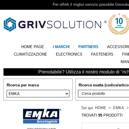
Per offrirti il miglior servizio possibile Grivsolu
HOME PAGE
I MARCHI
PARTNERS
ACCESSOR
CLIMATIZZAZIONE
ELECTRONICS
FASTENERS
FIN
MAN
Prenotabile? Utilizza il nostro modulo di "richi
Ricerca per marca
Ricerca esatta (codice/artico
Sei qui:
HOME
>
EMKA
TROVATI
95
PRODOTTI