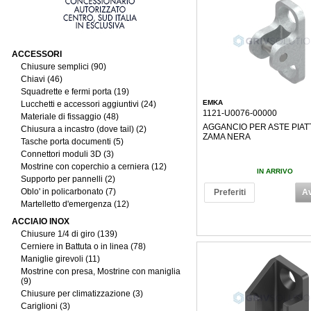
ACCESSORI
Chiusure semplici (90)
Chiavi (46)
Squadrette e fermi porta (19)
EMKA
Lucchetti e accessori aggiuntivi (24)
1121-U0076-00000
Materiale di fissaggio (48)
AGGANCIO PER ASTE PIATT
Chiusura a incastro (dove tail) (2)
ZAMA NERA
Tasche porta documenti (5)
Connettori moduli 3D (3)
Mostrine con coperchio a cerniera (12)
IN ARRIVO
Supporto per pannelli (2)
Oblo' in policarbonato (7)
Preferiti
Av
Martelletto d'emergenza (12)
ACCIAIO INOX
Chiusure 1/4 di giro (139)
Cerniere in Battuta o in linea (78)
Maniglie girevoli (11)
Mostrine con presa, Mostrine con maniglia
(9)
Chiusure per climatizzazione (3)
Cariglioni (3)