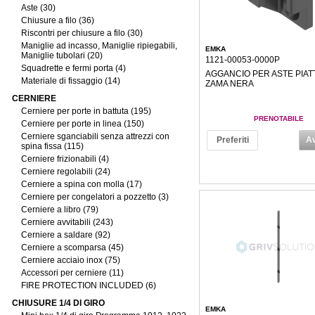
Aste (30)
Chiusure a filo (36)
Riscontri per chiusure a filo (30)
Maniglie ad incasso, Maniglie ripiegabili,
EMKA
Maniglie tubolari (20)
1121-00053-0000P
Squadrette e fermi porta (4)
AGGANCIO PER ASTE PIATT
Materiale di fissaggio (14)
ZAMA NERA
CERNIERE
Cerniere per porte in battuta (195)
PRENOTABILE
Cerniere per porte in linea (150)
Cerniere sganciabili senza attrezzi con
Preferiti
Av
spina fissa (115)
Cerniere frizionabili (4)
Cerniere regolabili (24)
Cerniere a spina con molla (17)
Cerniere per congelatori a pozzetto (3)
Cerniere a libro (79)
Cerniere avvitabili (243)
Cerniere a saldare (92)
Cerniere a scomparsa (45)
Cerniere acciaio inox (75)
Accessori per cerniere (11)
FIRE PROTECTION INCLUDED (6)
CHIUSURE 1/4 DI GIRO
EMKA