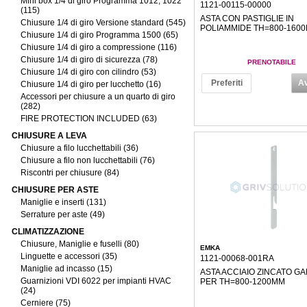
Mini box 1/4 di giro Programma 1012, 1022
1121-00115-00000
(115)
ASTA CON PASTIGLIE IN
Chiusure 1/4 di giro Versione standard (545)
POLIAMMIDE TH=800-160
Chiusure 1/4 di giro Programma 1500 (65)
Chiusure 1/4 di giro a compressione (116)
Chiusure 1/4 di giro di sicurezza (78)
PRENOTABILE
Chiusure 1/4 di giro con cilindro (53)
Preferiti
Av
Chiusure 1/4 di giro per lucchetto (16)
Accessori per chiusure a un quarto di giro
(282)
FIRE PROTECTION INCLUDED (63)
CHIUSURE A LEVA
Chiusure a filo lucchettabili (36)
Chiusure a filo non lucchettabili (76)
Riscontri per chiusure (84)
CHIUSURE PER ASTE
Maniglie e inserti (131)
Serrature per aste (49)
CLIMATIZZAZIONE
Chiusure, Maniglie e fuselli (80)
EMKA
Linguette e accessori (35)
1121-00068-001RA
Maniglie ad incasso (15)
ASTA ACCIAIO ZINCATO G
Guarnizioni VDI 6022 per impianti HVAC
PER TH=800-1200MM
(24)
Cerniere (75)