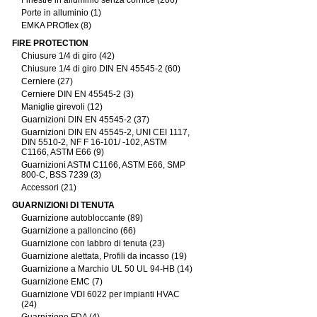
Finestre in alluminio senza cornice (206)
Porte in alluminio (1)
EMKA PROflex (8)
FIRE PROTECTION
Chiusure 1/4 di giro (42)
Chiusure 1/4 di giro DIN EN 45545-2 (60)
Cerniere (27)
Cerniere DIN EN 45545-2 (3)
Maniglie girevoli (12)
Guarnizioni DIN EN 45545-2 (37)
Guarnizioni DIN EN 45545-2, UNI CEI 1117,
DIN 5510-2, NF F 16-101/ -102, ASTM
C1166, ASTM E66 (9)
Guarnizioni ASTM C1166, ASTM E66, SMP
800-C, BSS 7239 (3)
Accessori (21)
GUARNIZIONI DI TENUTA
Guarnizione autobloccante (89)
Guarnizione a palloncino (66)
Guarnizione con labbro di tenuta (23)
Guarnizione alettata, Profili da incasso (19)
Guarnizione a Marchio UL 50 UL 94-HB (14)
Guarnizione EMC (7)
Guarnizione VDI 6022 per impianti HVAC
(24)