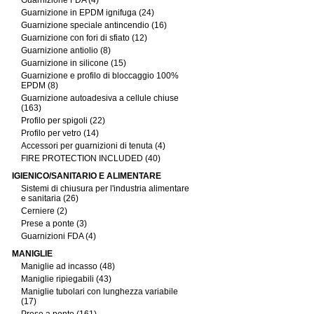
Guarnizione FDA (4)
Guarnizione in EPDM ignifuga (24)
Guarnizione speciale antincendio (16)
Guarnizione con fori di sfiato (12)
Guarnizione antiolio (8)
Guarnizione in silicone (15)
Guarnizione e profilo di bloccaggio 100%
EPDM (8)
Guarnizione autoadesiva a cellule chiuse
(163)
Profilo per spigoli (22)
Profilo per vetro (14)
Accessori per guarnizioni di tenuta (4)
FIRE PROTECTION INCLUDED (40)
IGIENICO/SANITARIO E ALIMENTARE
Sistemi di chiusura per l'industria alimentare
e sanitaria (26)
Cerniere (2)
Prese a ponte (3)
Guarnizioni FDA (4)
MANIGLIE
Maniglie ad incasso (48)
Maniglie ripiegabili (43)
Maniglie tubolari con lunghezza variabile
(17)