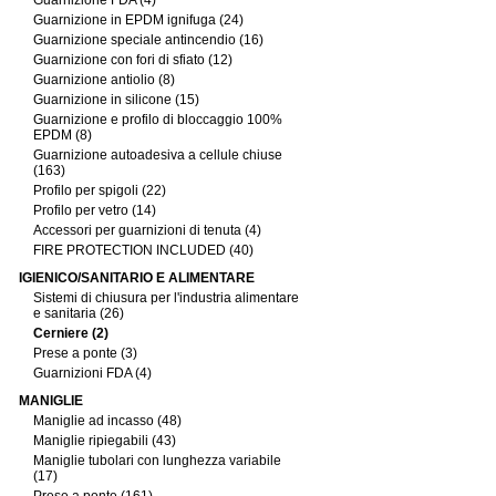
Guarnizione FDA (4)
Guarnizione in EPDM ignifuga (24)
Guarnizione speciale antincendio (16)
Guarnizione con fori di sfiato (12)
Guarnizione antiolio (8)
Guarnizione in silicone (15)
Guarnizione e profilo di bloccaggio 100%
EPDM (8)
Guarnizione autoadesiva a cellule chiuse
(163)
Profilo per spigoli (22)
Profilo per vetro (14)
Accessori per guarnizioni di tenuta (4)
FIRE PROTECTION INCLUDED (40)
IGIENICO/SANITARIO E ALIMENTARE
Sistemi di chiusura per l'industria alimentare
e sanitaria (26)
Cerniere (2)
Prese a ponte (3)
Guarnizioni FDA (4)
MANIGLIE
Maniglie ad incasso (48)
Maniglie ripiegabili (43)
Maniglie tubolari con lunghezza variabile
(17)