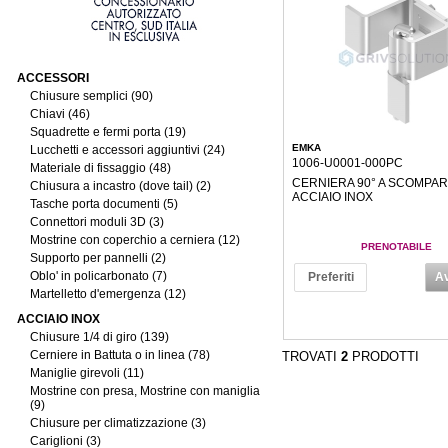
ACCESSORI
Chiusure semplici (90)
Chiavi (46)
Squadrette e fermi porta (19)
EMKA
Lucchetti e accessori aggiuntivi (24)
1006-U0001-000PC
Materiale di fissaggio (48)
CERNIERA 90° A SCOMPAR
Chiusura a incastro (dove tail) (2)
ACCIAIO INOX
Tasche porta documenti (5)
Connettori moduli 3D (3)
Mostrine con coperchio a cerniera (12)
PRENOTABILE
Supporto per pannelli (2)
Oblo' in policarbonato (7)
Preferiti
Av
Martelletto d'emergenza (12)
ACCIAIO INOX
Chiusure 1/4 di giro (139)
Cerniere in Battuta o in linea (78)
TROVATI
2
PRODOTTI
Maniglie girevoli (11)
Mostrine con presa, Mostrine con maniglia
(9)
Chiusure per climatizzazione (3)
Cariglioni (3)