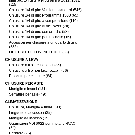
Mini box 1/4 di giro Programma 1012, 1022
(115)
Chiusure 1/4 di giro Versione standard (545)
Chiusure 1/4 di giro Programma 1500 (65)
Chiusure 1/4 di giro a compressione (116)
Chiusure 1/4 di giro di sicurezza (78)
Chiusure 1/4 di giro con cilindro (53)
Chiusure 1/4 di giro per lucchetto (16)
Accessori per chiusure a un quarto di giro
(282)
FIRE PROTECTION INCLUDED (63)
CHIUSURE A LEVA
Chiusure a filo lucchettabili (36)
Chiusure a filo non lucchettabili (76)
Riscontri per chiusure (84)
CHIUSURE PER ASTE
Maniglie e inserti (131)
Serrature per aste (49)
CLIMATIZZAZIONE
Chiusure, Maniglie e fuselli (80)
Linguette e accessori (35)
Maniglie ad incasso (15)
Guarnizioni VDI 6022 per impianti HVAC
(24)
Cerniere (75)