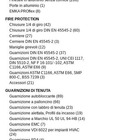
Finestre in alluminio senza cornice (206)
Porte in alluminio (1)
EMKA PROflex (8)
FIRE PROTECTION
Chiusure 1/4 di giro (42)
Chiusure 1/4 di giro DIN EN 45545-2 (60)
Cerniere (27)
Cerniere DIN EN 45545-2 (3)
Maniglie girevoli (12)
Guarnizioni DIN EN 45545-2 (37)
Guarnizioni DIN EN 45545-2, UNI CEI 1117,
DIN 5510-2, NF F 16-101/ -102, ASTM
C1166, ASTM E66 (9)
Guarnizioni ASTM C1166, ASTM E66, SMP
800-C, BSS 7239 (3)
Accessori (21)
GUARNIZIONI DI TENUTA
Guarnizione autobloccante (89)
Guarnizione a palloncino (66)
Guarnizione con labbro di tenuta (23)
Guarnizione alettata, Profili da incasso (19)
Guarnizione a Marchio UL 50 UL 94-HB (14)
Guarnizione EMC (7)
Guarnizione VDI 6022 per impianti HVAC
(24)