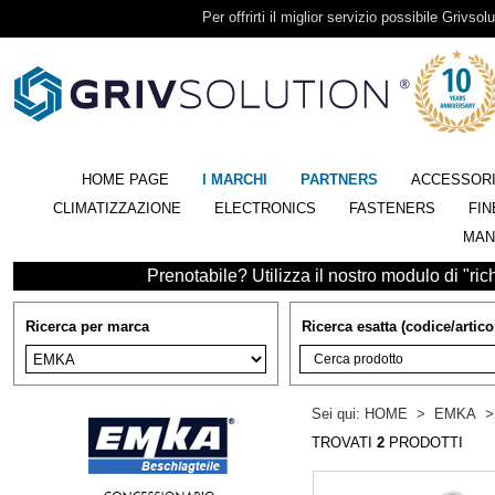
Per offrirti il miglior servizio possibile Grivsolu
HOME PAGE
I MARCHI
PARTNERS
ACCESSOR
CLIMATIZZAZIONE
ELECTRONICS
FASTENERS
FIN
MAN
Prenotabile? Utilizza il nostro modulo di "richi
Ricerca per marca
Ricerca esatta (codice/artico
Sei qui:
HOME
>
EMKA
TROVATI
2
PRODOTTI