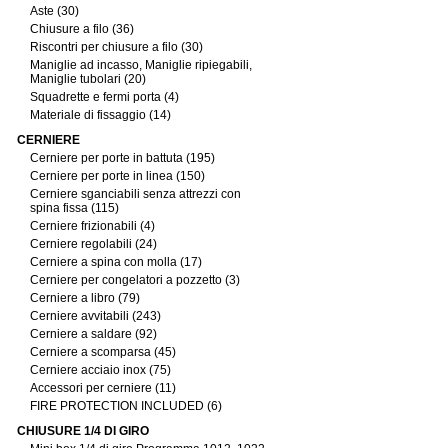
Aste (30)
Chiusure a filo (36)
Riscontri per chiusure a filo (30)
Maniglie ad incasso, Maniglie ripiegabili,
Maniglie tubolari (20)
Squadrette e fermi porta (4)
Materiale di fissaggio (14)
CERNIERE
Cerniere per porte in battuta (195)
Cerniere per porte in linea (150)
Cerniere sganciabili senza attrezzi con
spina fissa (115)
Cerniere frizionabili (4)
Cerniere regolabili (24)
Cerniere a spina con molla (17)
Cerniere per congelatori a pozzetto (3)
Cerniere a libro (79)
Cerniere avvitabili (243)
Cerniere a saldare (92)
Cerniere a scomparsa (45)
Cerniere acciaio inox (75)
Accessori per cerniere (11)
FIRE PROTECTION INCLUDED (6)
CHIUSURE 1/4 DI GIRO