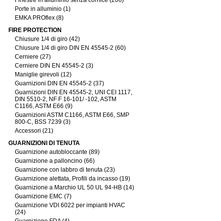
Finestre in alluminio senza cornice (206)
Porte in alluminio (1)
EMKA PROflex (8)
FIRE PROTECTION
Chiusure 1/4 di giro (42)
Chiusure 1/4 di giro DIN EN 45545-2 (60)
Cerniere (27)
Cerniere DIN EN 45545-2 (3)
Maniglie girevoli (12)
Guarnizioni DIN EN 45545-2 (37)
Guarnizioni DIN EN 45545-2, UNI CEI 1117,
DIN 5510-2, NF F 16-101/ -102, ASTM
C1166, ASTM E66 (9)
Guarnizioni ASTM C1166, ASTM E66, SMP
800-C, BSS 7239 (3)
Accessori (21)
GUARNIZIONI DI TENUTA
Guarnizione autobloccante (89)
Guarnizione a palloncino (66)
Guarnizione con labbro di tenuta (23)
Guarnizione alettata, Profili da incasso (19)
Guarnizione a Marchio UL 50 UL 94-HB (14)
Guarnizione EMC (7)
Guarnizione VDI 6022 per impianti HVAC
(24)