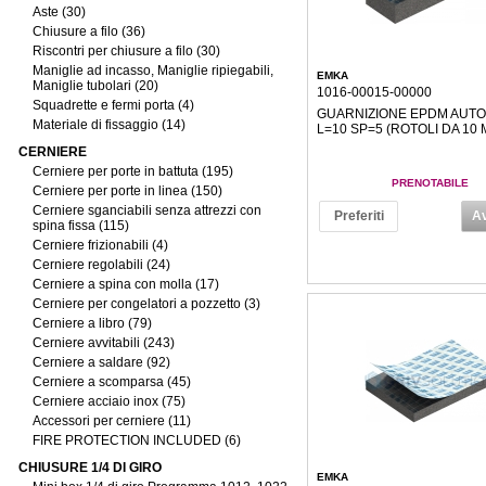
Aste (30)
Chiusure a filo (36)
Riscontri per chiusure a filo (30)
Maniglie ad incasso, Maniglie ripiegabili,
EMKA
Maniglie tubolari (20)
1016-00015-00000
Squadrette e fermi porta (4)
GUARNIZIONE EPDM AUTO
Materiale di fissaggio (14)
L=10 SP=5 (ROTOLI DA 10 
CERNIERE
Cerniere per porte in battuta (195)
PRENOTABILE
Cerniere per porte in linea (150)
Cerniere sganciabili senza attrezzi con
Preferiti
Av
spina fissa (115)
Cerniere frizionabili (4)
Cerniere regolabili (24)
Cerniere a spina con molla (17)
Cerniere per congelatori a pozzetto (3)
Cerniere a libro (79)
Cerniere avvitabili (243)
Cerniere a saldare (92)
Cerniere a scomparsa (45)
Cerniere acciaio inox (75)
Accessori per cerniere (11)
FIRE PROTECTION INCLUDED (6)
CHIUSURE 1/4 DI GIRO
EMKA