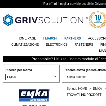
Per offrirti il miglior servizio possibile Grivsolu
HOME PAGE
I MARCHI
PARTNERS
ACCESSOR
CLIMATIZZAZIONE
ELECTRONICS
FASTENERS
FIN
MAN
Prenotabile? Utilizza il nostro modulo di "richi
Ricerca per marca
Ricerca esatta (codice/artico
Sei qui:
HOME
>
EMKA
TROVATI
163
PRODOTTI