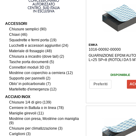
ACCESSORI
Chiusure semplici (90)
Chiavi (46)
Squadrette e fermi porta (19)
EMKA
Lucchetti e accessori aggiuntivi (24)
1016-00092-00000
Materiale di fissaggio (48)
GUARNIZIONE EPDM AUTO
Chiusura a incastro (dove tail) (2)
L=25 SP=8 (ROTOLI DA 5 M
Tasche porta documenti (5)
Connettori moduli 3D (3)
Mostrine con coperchio a cerniera (12)
DISPONIBILE
Supporto per pannelli (2)
Oblo' in policarbonato (7)
Preferiti
AC
Martelletto d'emergenza (12)
ACCIAIO INOX
Chiusure 1/4 di giro (139)
Cerniere in Battuta o in linea (78)
Maniglie girevoli (11)
Mostrine con presa, Mostrine con maniglia
(9)
Chiusure per climatizzazione (3)
Cariglioni (3)