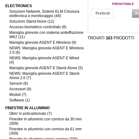
PRENOTABILE
ELECTRONICS
Soluzioni Network, Sistemi ELM Chiusura
Preferiti
Av
elettronica e monitoraggio (48)
Soluzioni Stand Alone (12)
Accesso biometrico controllato (8)
Maniglia girevole con sistema antieffrazione
WK2 (11)
TROVATI
163
PRODOTTI
Maniglia girevole AGENT E Wireless (9)
NEWS: Maniglia girevole AGENT E Wireless
2.0 (6)
NEWS: Maniglia girevole AGENT E Wired
(4)
Maniglia girevole AGENT E Stand-Alone (5)
NEWS: Maniglia girevole AGENT E Stand-
Alone 2.0 (7)
Sensori (8)
Accessori (9)
Moduli (7)
Software (1)
FINESTRE IN ALLUMINIO
Oblo' in policarbonato (7)
Finestre in alluminio con cornice da 30 mm
(309)
Finestre in alluminio con cornice da 61 mm
(309)