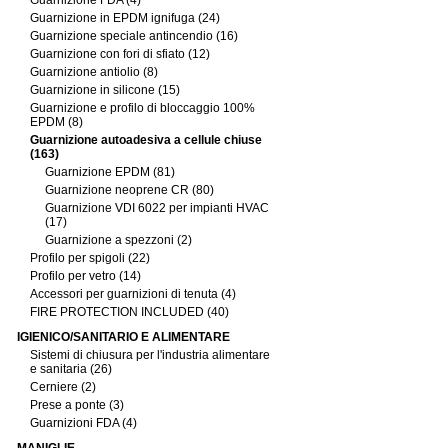
Guarnizione FDA (4)
Guarnizione in EPDM ignifuga (24)
Guarnizione speciale antincendio (16)
Guarnizione con fori di sfiato (12)
Guarnizione antiolio (8)
Guarnizione in silicone (15)
Guarnizione e profilo di bloccaggio 100%
EPDM (8)
Guarnizione autoadesiva a cellule chiuse
(163)
Guarnizione EPDM (81)
Guarnizione neoprene CR (80)
Guarnizione VDI 6022 per impianti HVAC
(17)
Guarnizione a spezzoni (2)
Profilo per spigoli (22)
Profilo per vetro (14)
Accessori per guarnizioni di tenuta (4)
FIRE PROTECTION INCLUDED (40)
IGIENICO/SANITARIO E ALIMENTARE
Sistemi di chiusura per l'industria alimentare
e sanitaria (26)
Cerniere (2)
Prese a ponte (3)
Guarnizioni FDA (4)