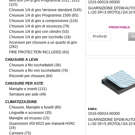
Mini box 1/4 di giro Programma 1012, 1022
1016-00019-00000
(115)
GUARNIZIONE EPDM AUTO
Chiusure 1/4 di giro Versione standard (545)
L=20 SP=3 (ROTOLI DA 10 
Chiusure 1/4 di giro Programma 1500 (65)
Chiusure 1/4 di giro a compressione (116)
Chiusure 1/4 di giro di sicurezza (78)
PRENOTABILE
Chiusure 1/4 di giro con cilindro (53)
Preferiti
Av
Chiusure 1/4 di giro per lucchetto (16)
Accessori per chiusure a un quarto di giro
(282)
FIRE PROTECTION INCLUDED (63)
CHIUSURE A LEVA
Chiusure a filo lucchettabili (36)
Chiusure a filo non lucchettabili (76)
Riscontri per chiusure (84)
CHIUSURE PER ASTE
Maniglie e inserti (131)
Serrature per aste (49)
CLIMATIZZAZIONE
Chiusure, Maniglie e fuselli (80)
EMKA
Linguette e accessori (35)
1016-00024-00000
Maniglie ad incasso (15)
GUARNIZIONE EPDM AUTO
Guarnizioni VDI 6022 per impianti HVAC
L=30 SP=5 (ROTOLI DA 10 
(24)
Cerniere (75)