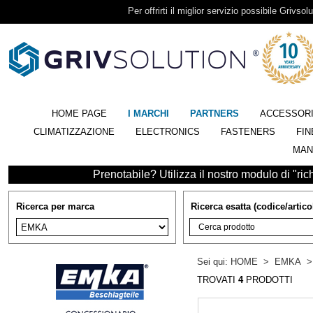
Per offrirti il miglior servizio possibile Grivsolu
HOME PAGE
I MARCHI
PARTNERS
ACCESSOR
CLIMATIZZAZIONE
ELECTRONICS
FASTENERS
FIN
MAN
Prenotabile? Utilizza il nostro modulo di "richi
Ricerca per marca
Ricerca esatta (codice/artico
Sei qui:
HOME
>
EMKA
TROVATI
4
PRODOTTI