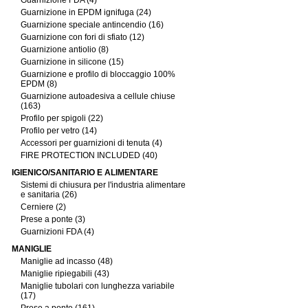
Guarnizione FDA (4)
Guarnizione in EPDM ignifuga (24)
Guarnizione speciale antincendio (16)
Guarnizione con fori di sfiato (12)
Guarnizione antiolio (8)
Guarnizione in silicone (15)
Guarnizione e profilo di bloccaggio 100%
EPDM (8)
Guarnizione autoadesiva a cellule chiuse
(163)
Profilo per spigoli (22)
Profilo per vetro (14)
Accessori per guarnizioni di tenuta (4)
FIRE PROTECTION INCLUDED (40)
IGIENICO/SANITARIO E ALIMENTARE
Sistemi di chiusura per l'industria alimentare
e sanitaria (26)
Cerniere (2)
Prese a ponte (3)
Guarnizioni FDA (4)
MANIGLIE
Maniglie ad incasso (48)
Maniglie ripiegabili (43)
Maniglie tubolari con lunghezza variabile
(17)