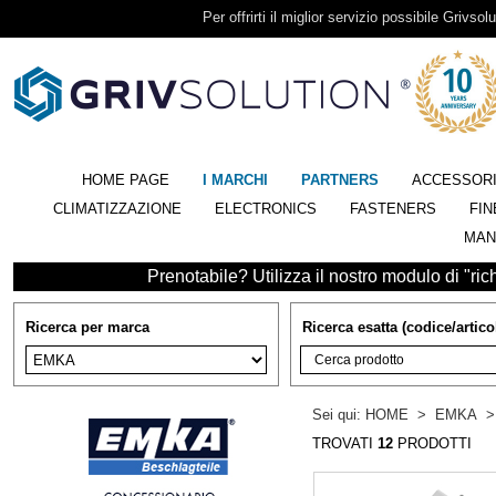
Per offrirti il miglior servizio possibile Grivsolu
HOME PAGE
I MARCHI
PARTNERS
ACCESSOR
CLIMATIZZAZIONE
ELECTRONICS
FASTENERS
FIN
MAN
Prenotabile? Utilizza il nostro modulo di "richi
Ricerca per marca
Ricerca esatta (codice/artico
Sei qui:
HOME
>
EMKA
TROVATI
12
PRODOTTI