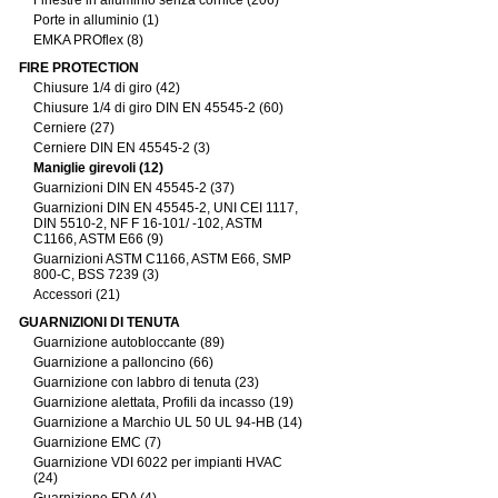
Finestre in alluminio senza cornice (206)
Porte in alluminio (1)
EMKA PROflex (8)
FIRE PROTECTION
Chiusure 1/4 di giro (42)
Chiusure 1/4 di giro DIN EN 45545-2 (60)
Cerniere (27)
Cerniere DIN EN 45545-2 (3)
Maniglie girevoli (12)
Guarnizioni DIN EN 45545-2 (37)
Guarnizioni DIN EN 45545-2, UNI CEI 1117,
DIN 5510-2, NF F 16-101/ -102, ASTM
C1166, ASTM E66 (9)
Guarnizioni ASTM C1166, ASTM E66, SMP
800-C, BSS 7239 (3)
Accessori (21)
GUARNIZIONI DI TENUTA
Guarnizione autobloccante (89)
Guarnizione a palloncino (66)
Guarnizione con labbro di tenuta (23)
Guarnizione alettata, Profili da incasso (19)
Guarnizione a Marchio UL 50 UL 94-HB (14)
Guarnizione EMC (7)
Guarnizione VDI 6022 per impianti HVAC
(24)