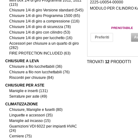
Mini box 1/4 di giro Programma 1012, 1022
2225-U0054-00000
(115)
MODULO PER CILINDRO K
Chiusure 1/4 di giro Versione standard (545)
Chiusure 1/4 di giro Programma 1500 (65)
Chiusure 1/4 di giro a compressione (116)
Chiusure 1/4 di giro di sicurezza (78)
PRENOTABILE
Chiusure 1/4 di giro con cilindro (53)
Preferiti
Av
Chiusure 1/4 di giro per lucchetto (16)
Accessori per chiusure a un quarto di giro
(282)
FIRE PROTECTION INCLUDED (63)
CHIUSURE A LEVA
TROVATI
12
PRODOTTI
Chiusure a filo lucchettabili (36)
Chiusure a filo non lucchettabili (76)
Riscontri per chiusure (84)
CHIUSURE PER ASTE
Maniglie e inserti (131)
Serrature per aste (49)
CLIMATIZZAZIONE
Chiusure, Maniglie e fuselli (80)
Linguette e accessori (35)
Maniglie ad incasso (15)
Guarnizioni VDI 6022 per impianti HVAC
(24)
Cerniere (75)