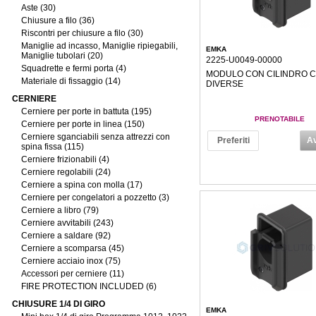
Aste (30)
Chiusure a filo (36)
Riscontri per chiusure a filo (30)
Maniglie ad incasso, Maniglie ripiegabili,
EMKA
Maniglie tubolari (20)
2225-U0049-00000
Squadrette e fermi porta (4)
MODULO CON CILINDRO C
Materiale di fissaggio (14)
DIVERSE
CERNIERE
Cerniere per porte in battuta (195)
PRENOTABILE
Cerniere per porte in linea (150)
Cerniere sganciabili senza attrezzi con
Preferiti
Av
spina fissa (115)
Cerniere frizionabili (4)
Cerniere regolabili (24)
Cerniere a spina con molla (17)
Cerniere per congelatori a pozzetto (3)
Cerniere a libro (79)
Cerniere avvitabili (243)
Cerniere a saldare (92)
Cerniere a scomparsa (45)
Cerniere acciaio inox (75)
Accessori per cerniere (11)
FIRE PROTECTION INCLUDED (6)
CHIUSURE 1/4 DI GIRO
EMKA