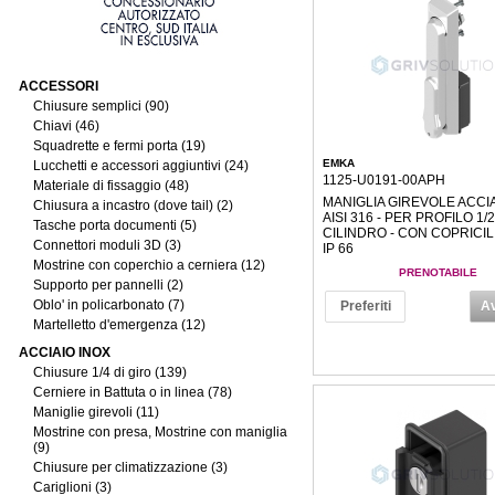
ACCESSORI
Chiusure semplici (90)
Chiavi (46)
Squadrette e fermi porta (19)
EMKA
Lucchetti e accessori aggiuntivi (24)
1125-U0191-00APH
Materiale di fissaggio (48)
MANIGLIA GIREVOLE ACCI
Chiusura a incastro (dove tail) (2)
AISI 316 - PER PROFILO 1/2
Tasche porta documenti (5)
CILINDRO - CON COPRICIL
Connettori moduli 3D (3)
IP 66
Mostrine con coperchio a cerniera (12)
PRENOTABILE
Supporto per pannelli (2)
Oblo' in policarbonato (7)
Preferiti
Av
Martelletto d'emergenza (12)
ACCIAIO INOX
Chiusure 1/4 di giro (139)
Cerniere in Battuta o in linea (78)
Maniglie girevoli (11)
Mostrine con presa, Mostrine con maniglia
(9)
Chiusure per climatizzazione (3)
Cariglioni (3)