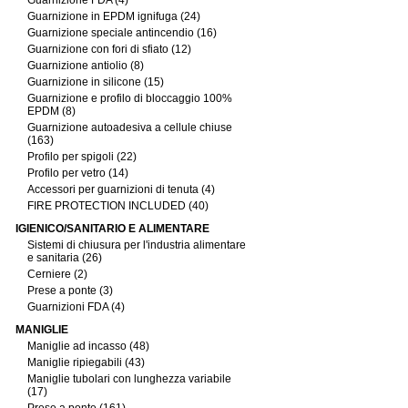
Guarnizione FDA (4)
Guarnizione in EPDM ignifuga (24)
Guarnizione speciale antincendio (16)
Guarnizione con fori di sfiato (12)
Guarnizione antiolio (8)
Guarnizione in silicone (15)
Guarnizione e profilo di bloccaggio 100%
EPDM (8)
Guarnizione autoadesiva a cellule chiuse
(163)
Profilo per spigoli (22)
Profilo per vetro (14)
Accessori per guarnizioni di tenuta (4)
FIRE PROTECTION INCLUDED (40)
IGIENICO/SANITARIO E ALIMENTARE
Sistemi di chiusura per l'industria alimentare
e sanitaria (26)
Cerniere (2)
Prese a ponte (3)
Guarnizioni FDA (4)
MANIGLIE
Maniglie ad incasso (48)
Maniglie ripiegabili (43)
Maniglie tubolari con lunghezza variabile
(17)