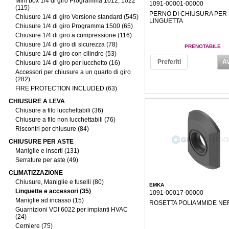
Mini box 1/4 di giro Programma 1012, 1022
1091-00001-00000
(115)
PERNO DI CHIUSURA PER
Chiusure 1/4 di giro Versione standard (545)
LINGUETTA
Chiusure 1/4 di giro Programma 1500 (65)
Chiusure 1/4 di giro a compressione (116)
Chiusure 1/4 di giro di sicurezza (78)
PRENOTABILE
Chiusure 1/4 di giro con cilindro (53)
Preferiti
Av
Chiusure 1/4 di giro per lucchetto (16)
Accessori per chiusure a un quarto di giro
(282)
FIRE PROTECTION INCLUDED (63)
CHIUSURE A LEVA
Chiusure a filo lucchettabili (36)
Chiusure a filo non lucchettabili (76)
Riscontri per chiusure (84)
CHIUSURE PER ASTE
Maniglie e inserti (131)
Serrature per aste (49)
CLIMATIZZAZIONE
Chiusure, Maniglie e fuselli (80)
EMKA
Linguette e accessori (35)
1091-00017-00000
Maniglie ad incasso (15)
ROSETTA POLIAMMIDE NE
Guarnizioni VDI 6022 per impianti HVAC
(24)
Cerniere (75)