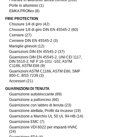
Finestre in alluminio senza cornice (206)
Porte in alluminio (1)
EMKA PROflex (8)
FIRE PROTECTION
Chiusure 1/4 di giro (42)
Chiusure 1/4 di giro DIN EN 45545-2 (60)
Cerniere (27)
Cerniere DIN EN 45545-2 (3)
Maniglie girevoli (12)
Guarnizioni DIN EN 45545-2 (37)
Guarnizioni DIN EN 45545-2, UNI CEI 1117,
DIN 5510-2, NF F 16-101/ -102, ASTM
C1166, ASTM E66 (9)
Guarnizioni ASTM C1166, ASTM E66, SMP
800-C, BSS 7239 (3)
Accessori (21)
GUARNIZIONI DI TENUTA
Guarnizione autobloccante (89)
Guarnizione a palloncino (66)
Guarnizione con labbro di tenuta (23)
Guarnizione alettata, Profili da incasso (19)
Guarnizione a Marchio UL 50 UL 94-HB (14)
Guarnizione EMC (7)
Guarnizione VDI 6022 per impianti HVAC
(24)