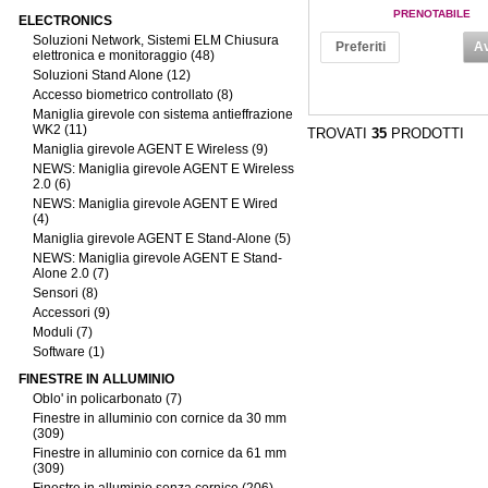
PRENOTABILE
ELECTRONICS
Soluzioni Network, Sistemi ELM Chiusura
Preferiti
Av
elettronica e monitoraggio (48)
Soluzioni Stand Alone (12)
Accesso biometrico controllato (8)
Maniglia girevole con sistema antieffrazione
WK2 (11)
TROVATI
35
PRODOTTI
Maniglia girevole AGENT E Wireless (9)
NEWS: Maniglia girevole AGENT E Wireless
2.0 (6)
NEWS: Maniglia girevole AGENT E Wired
(4)
Maniglia girevole AGENT E Stand-Alone (5)
NEWS: Maniglia girevole AGENT E Stand-
Alone 2.0 (7)
Sensori (8)
Accessori (9)
Moduli (7)
Software (1)
FINESTRE IN ALLUMINIO
Oblo' in policarbonato (7)
Finestre in alluminio con cornice da 30 mm
(309)
Finestre in alluminio con cornice da 61 mm
(309)