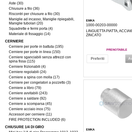
Aste (30)
Chiusure a filo (36)
Riscontri per chiusure a filo (30)
Maniglie ad incasso, Maniglie ripiegabili,
EMKA
Maniglie tubolari (20)
1000-00203-00000
Squadrette e fermi porta (4)
LINGUETTA PIATTA, ACCIAI
Materiale di fissaggio (14)
ZINCATO
CERNIERE
Cerniere per porte in battuta (195)
PRENOTABILE
Cerniere per porte in linea (150)
Cerniere sganciabili senza attrezzi con
Preferiti
Av
spina fissa (115)
Cerniere frizionabili (4)
Cerniere regolabili (24)
Cerniere a spina con molla (17)
Cerniere per congelatori a pozzetto (3)
Cerniere a libro (79)
Cerniere avvitabili (243)
Cerniere a saldare (92)
Cerniere a scomparsa (45)
Cerniere acciaio inox (75)
Accessori per cerniere (11)
FIRE PROTECTION INCLUDED (6)
CHIUSURE 1/4 DI GIRO
EMKA