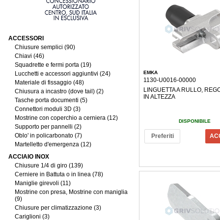
ACCESSORI
Chiusure semplici (90)
Chiavi (46)
Squadrette e fermi porta (19)
EMKA
Lucchetti e accessori aggiuntivi (24)
1130-U0016-00000
Materiale di fissaggio (48)
LINGUETTA A RULLO, REG
Chiusura a incastro (dove tail) (2)
IN ALTEZZA
Tasche porta documenti (5)
Connettori moduli 3D (3)
Mostrine con coperchio a cerniera (12)
DISPONIBILE
Supporto per pannelli (2)
Oblo' in policarbonato (7)
Preferiti
AC
Martelletto d'emergenza (12)
ACCIAIO INOX
Chiusure 1/4 di giro (139)
Cerniere in Battuta o in linea (78)
Maniglie girevoli (11)
Mostrine con presa, Mostrine con maniglia
(9)
Chiusure per climatizzazione (3)
Cariglioni (3)