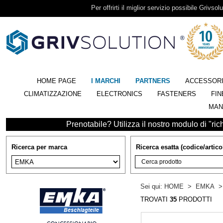
Per offrirti il miglior servizio possibile Grivsolu
HOME PAGE
I MARCHI
PARTNERS
ACCESSOR
CLIMATIZZAZIONE
ELECTRONICS
FASTENERS
FIN
MAN
Prenotabile? Utilizza il nostro modulo di "richi
Ricerca per marca
Ricerca esatta (codice/artico
Sei qui:
HOME
>
EMKA
TROVATI
35
PRODOTTI