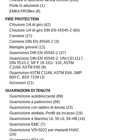
Finestre in alluminio senza cornice (206)
Porte in alluminio (1)
EMKA PROflex (8)
FIRE PROTECTION
Chiusure 1/4 di giro (42)
Chiusure 1/4 di giro DIN EN 45545-2 (60)
Cerniere (27)
Cerniere DIN EN 45545-2 (3)
Maniglie girevoli (12)
Guarnizioni DIN EN 45545-2 (37)
Guarnizioni DIN EN 45545-2, UNI CEI 1117,
DIN 5510-2, NF F 16-101/ -102, ASTM
C1166, ASTM E66 (9)
Guarnizioni ASTM C1166, ASTM E66, SMP
800-C, BSS 7239 (3)
Accessori (21)
GUARNIZIONI DI TENUTA
Guarnizione autobloccante (89)
Guarnizione a palloncino (66)
Guarnizione con labbro di tenuta (23)
Guarnizione alettata, Profili da incasso (19)
Guarnizione a Marchio UL 50 UL 94-HB (14)
Guarnizione EMC (7)
Guarnizione VDI 6022 per impianti HVAC
(24)