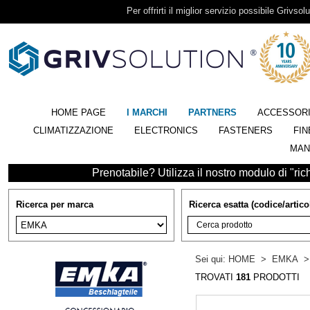
Per offrirti il miglior servizio possibile Grivsolu
HOME PAGE
I MARCHI
PARTNERS
ACCESSOR
CLIMATIZZAZIONE
ELECTRONICS
FASTENERS
FIN
MAN
Prenotabile? Utilizza il nostro modulo di "richi
Ricerca per marca
Ricerca esatta (codice/artico
Sei qui:
HOME
>
EMKA
TROVATI
181
PRODOTTI