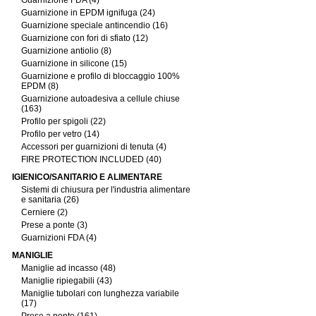
Guarnizione FDA (4)
Guarnizione in EPDM ignifuga (24)
Guarnizione speciale antincendio (16)
Guarnizione con fori di sfiato (12)
Guarnizione antiolio (8)
Guarnizione in silicone (15)
Guarnizione e profilo di bloccaggio 100%
EPDM (8)
Guarnizione autoadesiva a cellule chiuse
(163)
Profilo per spigoli (22)
Profilo per vetro (14)
Accessori per guarnizioni di tenuta (4)
FIRE PROTECTION INCLUDED (40)
IGIENICO/SANITARIO E ALIMENTARE
Sistemi di chiusura per l'industria alimentare
e sanitaria (26)
Cerniere (2)
Prese a ponte (3)
Guarnizioni FDA (4)
MANIGLIE
Maniglie ad incasso (48)
Maniglie ripiegabili (43)
Maniglie tubolari con lunghezza variabile
(17)