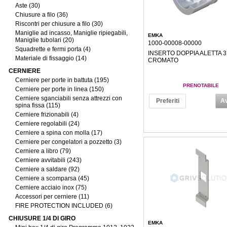
Aste (30)
Chiusure a filo (36)
Riscontri per chiusure a filo (30)
Maniglie ad incasso, Maniglie ripiegabili,
EMKA
Maniglie tubolari (20)
1000-00008-00000
Squadrette e fermi porta (4)
INSERTO DOPPIA ALETTA 
Materiale di fissaggio (14)
CROMATO
CERNIERE
Cerniere per porte in battuta (195)
PRENOTABILE
Cerniere per porte in linea (150)
Cerniere sganciabili senza attrezzi con
Preferiti
Av
spina fissa (115)
Cerniere frizionabili (4)
Cerniere regolabili (24)
Cerniere a spina con molla (17)
Cerniere per congelatori a pozzetto (3)
Cerniere a libro (79)
Cerniere avvitabili (243)
Cerniere a saldare (92)
Cerniere a scomparsa (45)
Cerniere acciaio inox (75)
Accessori per cerniere (11)
FIRE PROTECTION INCLUDED (6)
CHIUSURE 1/4 DI GIRO
EMKA