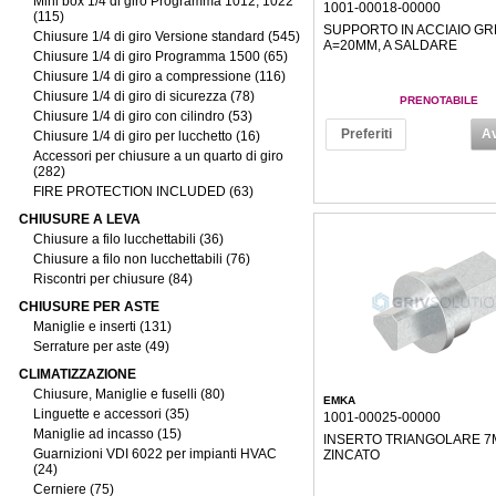
Mini box 1/4 di giro Programma 1012, 1022
1001-00018-00000
(115)
SUPPORTO IN ACCIAIO G
Chiusure 1/4 di giro Versione standard (545)
A=20MM, A SALDARE
Chiusure 1/4 di giro Programma 1500 (65)
Chiusure 1/4 di giro a compressione (116)
Chiusure 1/4 di giro di sicurezza (78)
PRENOTABILE
Chiusure 1/4 di giro con cilindro (53)
Preferiti
Av
Chiusure 1/4 di giro per lucchetto (16)
Accessori per chiusure a un quarto di giro
(282)
FIRE PROTECTION INCLUDED (63)
CHIUSURE A LEVA
Chiusure a filo lucchettabili (36)
Chiusure a filo non lucchettabili (76)
Riscontri per chiusure (84)
CHIUSURE PER ASTE
Maniglie e inserti (131)
Serrature per aste (49)
CLIMATIZZAZIONE
Chiusure, Maniglie e fuselli (80)
EMKA
Linguette e accessori (35)
1001-00025-00000
Maniglie ad incasso (15)
INSERTO TRIANGOLARE 
Guarnizioni VDI 6022 per impianti HVAC
ZINCATO
(24)
Cerniere (75)