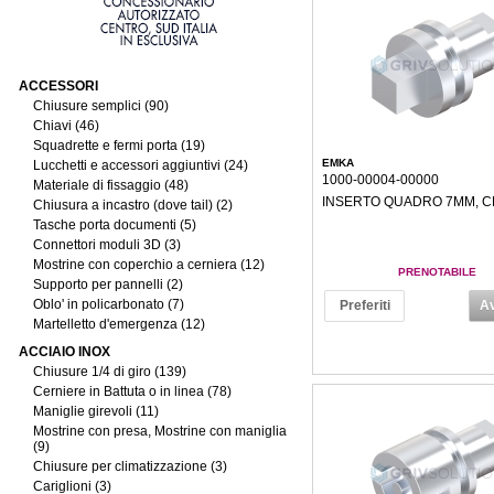
ACCESSORI
Chiusure semplici (90)
Chiavi (46)
Squadrette e fermi porta (19)
EMKA
Lucchetti e accessori aggiuntivi (24)
1000-00004-00000
Materiale di fissaggio (48)
INSERTO QUADRO 7MM, 
Chiusura a incastro (dove tail) (2)
Tasche porta documenti (5)
Connettori moduli 3D (3)
Mostrine con coperchio a cerniera (12)
PRENOTABILE
Supporto per pannelli (2)
Oblo' in policarbonato (7)
Preferiti
Av
Martelletto d'emergenza (12)
ACCIAIO INOX
Chiusure 1/4 di giro (139)
Cerniere in Battuta o in linea (78)
Maniglie girevoli (11)
Mostrine con presa, Mostrine con maniglia
(9)
Chiusure per climatizzazione (3)
Cariglioni (3)