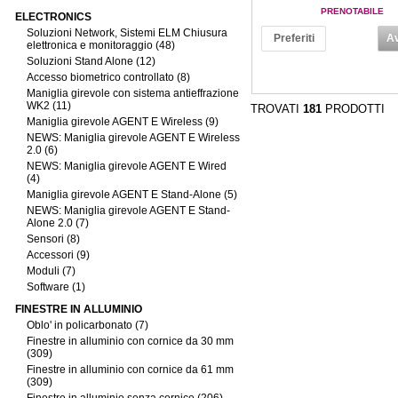
PRENOTABILE
ELECTRONICS
Soluzioni Network, Sistemi ELM Chiusura
Preferiti
Av
elettronica e monitoraggio (48)
Soluzioni Stand Alone (12)
Accesso biometrico controllato (8)
Maniglia girevole con sistema antieffrazione
WK2 (11)
TROVATI
181
PRODOTTI
Maniglia girevole AGENT E Wireless (9)
NEWS: Maniglia girevole AGENT E Wireless
2.0 (6)
NEWS: Maniglia girevole AGENT E Wired
(4)
Maniglia girevole AGENT E Stand-Alone (5)
NEWS: Maniglia girevole AGENT E Stand-
Alone 2.0 (7)
Sensori (8)
Accessori (9)
Moduli (7)
Software (1)
FINESTRE IN ALLUMINIO
Oblo' in policarbonato (7)
Finestre in alluminio con cornice da 30 mm
(309)
Finestre in alluminio con cornice da 61 mm
(309)