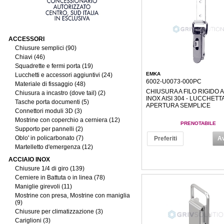
ACCESSORI
Chiusure semplici (90)
Chiavi (46)
Squadrette e fermi porta (19)
EMKA
Lucchetti e accessori aggiuntivi (24)
6002-U0073-000PC
Materiale di fissaggio (48)
CHIUSURA A FILO RIGIDO 
Chiusura a incastro (dove tail) (2)
INOX AISI 304 - LUCCHETTA
Tasche porta documenti (5)
APERTURA SEMPLICE
Connettori moduli 3D (3)
Mostrine con coperchio a cerniera (12)
PRENOTABILE
Supporto per pannelli (2)
Oblo' in policarbonato (7)
Preferiti
Av
Martelletto d'emergenza (12)
ACCIAIO INOX
Chiusure 1/4 di giro (139)
Cerniere in Battuta o in linea (78)
Maniglie girevoli (11)
Mostrine con presa, Mostrine con maniglia
(9)
Chiusure per climatizzazione (3)
Cariglioni (3)