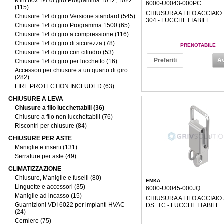
Mini box 1/4 di giro Programma 1012, 1022
6000-U0043-000PC
(115)
CHIUSURA A FILO ACCIAIO 
Chiusure 1/4 di giro Versione standard (545)
304 - LUCCHETTABILE
Chiusure 1/4 di giro Programma 1500 (65)
Chiusure 1/4 di giro a compressione (116)
Chiusure 1/4 di giro di sicurezza (78)
PRENOTABILE
Chiusure 1/4 di giro con cilindro (53)
Preferiti
Av
Chiusure 1/4 di giro per lucchetto (16)
Accessori per chiusure a un quarto di giro
(282)
FIRE PROTECTION INCLUDED (63)
CHIUSURE A LEVA
Chiusure a filo lucchettabili (36)
Chiusure a filo non lucchettabili (76)
Riscontri per chiusure (84)
CHIUSURE PER ASTE
Maniglie e inserti (131)
Serrature per aste (49)
CLIMATIZZAZIONE
Chiusure, Maniglie e fuselli (80)
EMKA
Linguette e accessori (35)
6000-U0045-000JQ
Maniglie ad incasso (15)
CHIUSURA A FILO ACCIAIO
Guarnizioni VDI 6022 per impianti HVAC
DS+TC - LUCCHETTABILE
(24)
Cerniere (75)