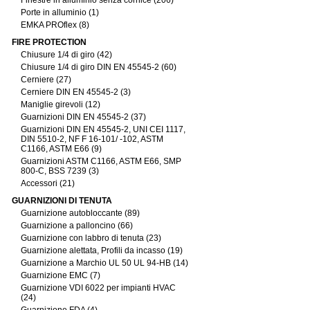
Finestre in alluminio senza cornice (206)
Porte in alluminio (1)
EMKA PROflex (8)
FIRE PROTECTION
Chiusure 1/4 di giro (42)
Chiusure 1/4 di giro DIN EN 45545-2 (60)
Cerniere (27)
Cerniere DIN EN 45545-2 (3)
Maniglie girevoli (12)
Guarnizioni DIN EN 45545-2 (37)
Guarnizioni DIN EN 45545-2, UNI CEI 1117,
DIN 5510-2, NF F 16-101/ -102, ASTM
C1166, ASTM E66 (9)
Guarnizioni ASTM C1166, ASTM E66, SMP
800-C, BSS 7239 (3)
Accessori (21)
GUARNIZIONI DI TENUTA
Guarnizione autobloccante (89)
Guarnizione a palloncino (66)
Guarnizione con labbro di tenuta (23)
Guarnizione alettata, Profili da incasso (19)
Guarnizione a Marchio UL 50 UL 94-HB (14)
Guarnizione EMC (7)
Guarnizione VDI 6022 per impianti HVAC
(24)