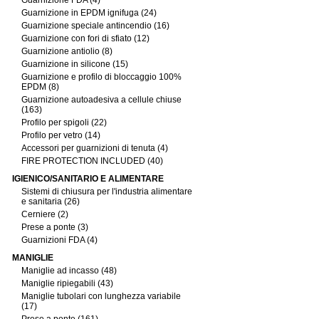
Guarnizione FDA (4)
Guarnizione in EPDM ignifuga (24)
Guarnizione speciale antincendio (16)
Guarnizione con fori di sfiato (12)
Guarnizione antiolio (8)
Guarnizione in silicone (15)
Guarnizione e profilo di bloccaggio 100%
EPDM (8)
Guarnizione autoadesiva a cellule chiuse
(163)
Profilo per spigoli (22)
Profilo per vetro (14)
Accessori per guarnizioni di tenuta (4)
FIRE PROTECTION INCLUDED (40)
IGIENICO/SANITARIO E ALIMENTARE
Sistemi di chiusura per l'industria alimentare
e sanitaria (26)
Cerniere (2)
Prese a ponte (3)
Guarnizioni FDA (4)
MANIGLIE
Maniglie ad incasso (48)
Maniglie ripiegabili (43)
Maniglie tubolari con lunghezza variabile
(17)