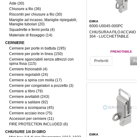
Aste (30)
Chiusure a filo (36)
Riscontri per chiusure a filo (30)
Maniglie ad incasso, Maniglie ripiegabili,
EMKA
Maniglie tubolari (20)
6000-U0045-000PC
Squadrette e fermi porta (4)
CHIUSURA A FILO ACCIAIO 
Materiale di fissaggio (14)
304 - LUCCHETTABILE
CERNIERE
Cerniere per porte in battuta (195)
PRENOTABILE
Cerniere per porte in linea (150)
Cerniere sganciabili senza attrezzi con
Preferiti
Av
spina fissa (115)
Cerniere frizionabili (4)
Cerniere regolabili (24)
Cerniere a spina con molla (17)
Cerniere per congelatori a pozzetto (3)
Cerniere a libro (79)
Cerniere avvitabili (243)
Cerniere a saldare (92)
Cerniere a scomparsa (45)
Cerniere acciaio inox (75)
Accessori per cerniere (11)
FIRE PROTECTION INCLUDED (6)
CHIUSURE 1/4 DI GIRO
EMKA