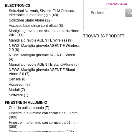
PRENOTABILE
ELECTRONICS
Soluzioni Network, Sistemi ELM Chiusura
Preferiti
Av
elettronica e monitoraggio (48)
Soluzioni Stand Alone (12)
Accesso biometrico controllato (8)
Maniglia girevole con sistema antieffrazione
WK2 (11)
TROVATI
36
PRODOTTI
Maniglia girevole AGENT E Wireless (9)
NEWS: Maniglia girevole AGENT E Wireless
2.0 (6)
NEWS: Maniglia girevole AGENT E Wired
(4)
Maniglia girevole AGENT E Stand-Alone (5)
NEWS: Maniglia girevole AGENT E Stand-
Alone 2.0 (7)
Sensori (8)
Accessori (9)
Moduli (7)
Software (1)
FINESTRE IN ALLUMINIO
Oblo' in policarbonato (7)
Finestre in alluminio con cornice da 30 mm
(309)
Finestre in alluminio con cornice da 61 mm
(309)