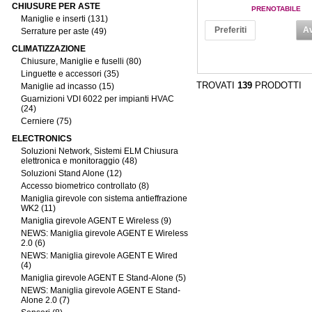
CHIUSURE PER ASTE
PRENOTABILE
Maniglie e inserti (131)
Preferiti
Av
Serrature per aste (49)
CLIMATIZZAZIONE
Chiusure, Maniglie e fuselli (80)
Linguette e accessori (35)
TROVATI
139
PRODOTTI
Maniglie ad incasso (15)
Guarnizioni VDI 6022 per impianti HVAC
(24)
Cerniere (75)
ELECTRONICS
Soluzioni Network, Sistemi ELM Chiusura
elettronica e monitoraggio (48)
Soluzioni Stand Alone (12)
Accesso biometrico controllato (8)
Maniglia girevole con sistema antieffrazione
WK2 (11)
Maniglia girevole AGENT E Wireless (9)
NEWS: Maniglia girevole AGENT E Wireless
2.0 (6)
NEWS: Maniglia girevole AGENT E Wired
(4)
Maniglia girevole AGENT E Stand-Alone (5)
NEWS: Maniglia girevole AGENT E Stand-
Alone 2.0 (7)