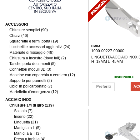
ACCESSORI
Chiusure semplici (90)
Chiavi (46)
Squadrette e fermi porta (19)
EMKA
Lucchetti e accessori aggiuntivi (24)
1000-00227-00000
Materiale di fissaggio (48)
LINGUETTA ACCIAIO INOX 
Chiusura a incastro (dove tail) (2)
H=18MM L=45MM
Tasche porta documenti (5)
Connettori moduli 3D (3)
Mostrine con coperchio a cerniera (12)
DISPONIBILE
Supporto per pannelli (2)
Oblo' in policarbonato (7)
Preferiti
AC
Martelletto d'emergenza (12)
ACCIAIO INOX
Chiusure 1/4 di giro (139)
Scatola (7)
Inserto (22)
Linguetta (21)
Maniglia a L (5)
Maniglia a T (3)
Presa a farfalla (4)