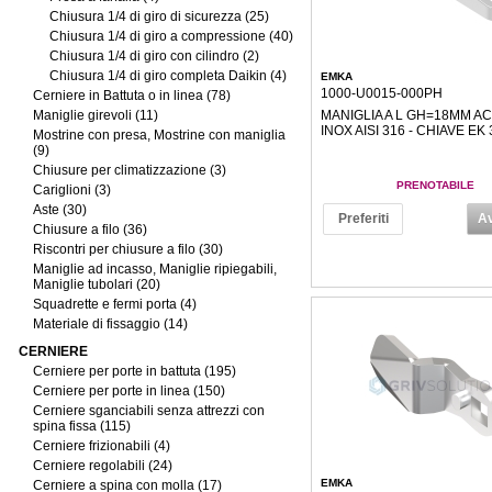
Chiusura 1/4 di giro di sicurezza (25)
Chiusura 1/4 di giro a compressione (40)
Chiusura 1/4 di giro con cilindro (2)
Chiusura 1/4 di giro completa Daikin (4)
EMKA
1000-U0015-000PH
Cerniere in Battuta o in linea (78)
Maniglie girevoli (11)
MANIGLIA A L GH=18MM AC
INOX AISI 316 - CHIAVE EK 
Mostrine con presa, Mostrine con maniglia
(9)
Chiusure per climatizzazione (3)
PRENOTABILE
Cariglioni (3)
Aste (30)
Preferiti
Av
Chiusure a filo (36)
Riscontri per chiusure a filo (30)
Maniglie ad incasso, Maniglie ripiegabili,
Maniglie tubolari (20)
Squadrette e fermi porta (4)
Materiale di fissaggio (14)
CERNIERE
Cerniere per porte in battuta (195)
Cerniere per porte in linea (150)
Cerniere sganciabili senza attrezzi con
spina fissa (115)
Cerniere frizionabili (4)
Cerniere regolabili (24)
EMKA
Cerniere a spina con molla (17)