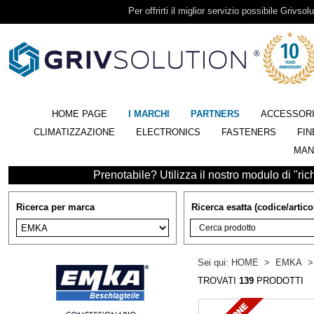
Per offrirti il miglior servizio possibile Grivsolu
HOME PAGE
I MARCHI
PARTNERS
ACCESSOR
CLIMATIZZAZIONE
ELECTRONICS
FASTENERS
FIN
MAN
Prenotabile? Utilizza il nostro modulo di "richi
Ricerca per marca
Ricerca esatta (codice/artico
Sei qui:
HOME
>
EMKA
TROVATI
139
PRODOTTI