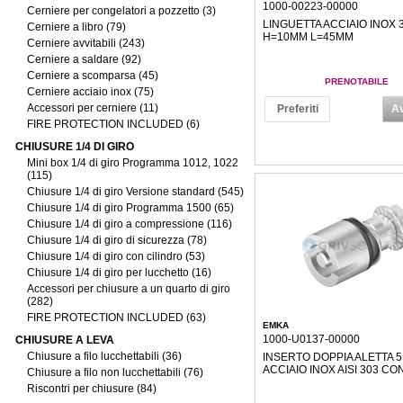
1000-00223-00000
Cerniere per congelatori a pozzetto (3)
LINGUETTA ACCIAIO INOX 
Cerniere a libro (79)
H=10MM L=45MM
Cerniere avvitabili (243)
Cerniere a saldare (92)
Cerniere a scomparsa (45)
PRENOTABILE
Cerniere acciaio inox (75)
Accessori per cerniere (11)
Preferiti
Av
FIRE PROTECTION INCLUDED (6)
CHIUSURE 1/4 DI GIRO
Mini box 1/4 di giro Programma 1012, 1022
(115)
Chiusure 1/4 di giro Versione standard (545)
Chiusure 1/4 di giro Programma 1500 (65)
Chiusure 1/4 di giro a compressione (116)
Chiusure 1/4 di giro di sicurezza (78)
Chiusure 1/4 di giro con cilindro (53)
Chiusure 1/4 di giro per lucchetto (16)
Accessori per chiusure a un quarto di giro
(282)
FIRE PROTECTION INCLUDED (63)
EMKA
1000-U0137-00000
CHIUSURE A LEVA
Chiusure a filo lucchettabili (36)
INSERTO DOPPIA ALETTA 
ACCIAIO INOX AISI 303 CO
Chiusure a filo non lucchettabili (76)
Riscontri per chiusure (84)