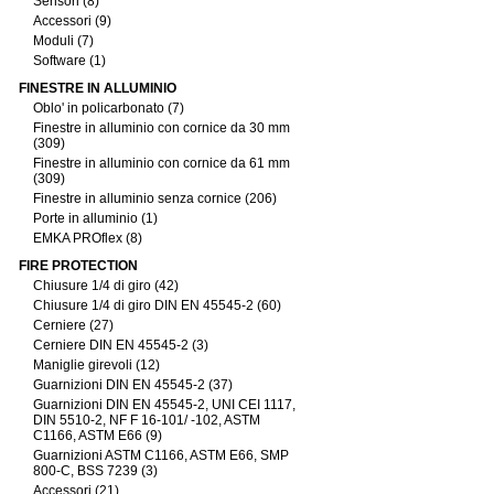
Sensori (8)
Accessori (9)
Moduli (7)
Software (1)
FINESTRE IN ALLUMINIO
Oblo' in policarbonato (7)
Finestre in alluminio con cornice da 30 mm
(309)
Finestre in alluminio con cornice da 61 mm
(309)
Finestre in alluminio senza cornice (206)
Porte in alluminio (1)
EMKA PROflex (8)
FIRE PROTECTION
Chiusure 1/4 di giro (42)
Chiusure 1/4 di giro DIN EN 45545-2 (60)
Cerniere (27)
Cerniere DIN EN 45545-2 (3)
Maniglie girevoli (12)
Guarnizioni DIN EN 45545-2 (37)
Guarnizioni DIN EN 45545-2, UNI CEI 1117,
DIN 5510-2, NF F 16-101/ -102, ASTM
C1166, ASTM E66 (9)
Guarnizioni ASTM C1166, ASTM E66, SMP
800-C, BSS 7239 (3)
Accessori (21)