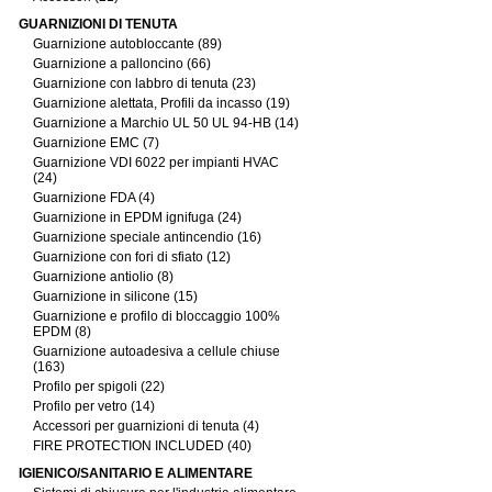
GUARNIZIONI DI TENUTA
Guarnizione autobloccante (89)
Guarnizione a palloncino (66)
Guarnizione con labbro di tenuta (23)
Guarnizione alettata, Profili da incasso (19)
Guarnizione a Marchio UL 50 UL 94-HB (14)
Guarnizione EMC (7)
Guarnizione VDI 6022 per impianti HVAC
(24)
Guarnizione FDA (4)
Guarnizione in EPDM ignifuga (24)
Guarnizione speciale antincendio (16)
Guarnizione con fori di sfiato (12)
Guarnizione antiolio (8)
Guarnizione in silicone (15)
Guarnizione e profilo di bloccaggio 100%
EPDM (8)
Guarnizione autoadesiva a cellule chiuse
(163)
Profilo per spigoli (22)
Profilo per vetro (14)
Accessori per guarnizioni di tenuta (4)
FIRE PROTECTION INCLUDED (40)
IGIENICO/SANITARIO E ALIMENTARE