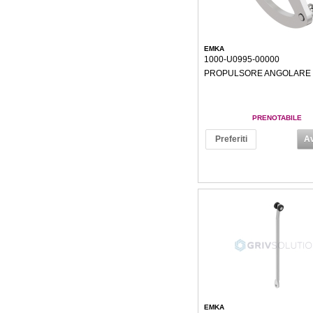
EMKA
1000-U0995-00000
PROPULSORE ANGOLARE 
PRENOTABILE
Preferiti
Av
EMKA