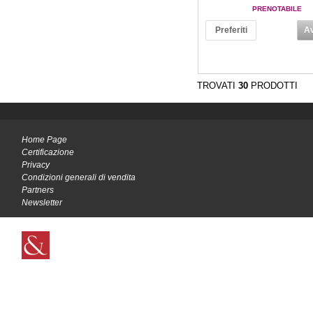
PRENOTABILE
Preferiti
Av
TROVATI
30
PRODOTTI
Home Page
Certificazione
Privacy
Condizioni generali di vendita
Partners
Newsletter