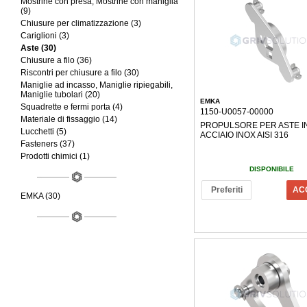
Mostrine con presa, Mostrine con maniglia
(9)
Chiusure per climatizzazione (3)
Cariglioni (3)
Aste (30)
Chiusure a filo (36)
Riscontri per chiusure a filo (30)
Maniglie ad incasso, Maniglie ripiegabili,
Maniglie tubolari (20)
EMKA
Squadrette e fermi porta (4)
1150-U0057-00000
Materiale di fissaggio (14)
PROPULSORE PER ASTE I
Lucchetti (5)
ACCIAIO INOX AISI 316
Fasteners (37)
Prodotti chimici (1)
DISPONIBILE
Preferiti
AC
EMKA (30)