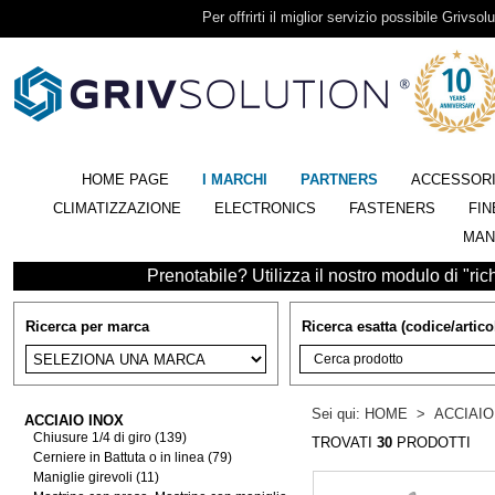
Per offrirti il miglior servizio possibile Grivsolu
HOME PAGE
I MARCHI
PARTNERS
ACCESSOR
CLIMATIZZAZIONE
ELECTRONICS
FASTENERS
FIN
MAN
Prenotabile? Utilizza il nostro modulo di "richi
Ricerca per marca
Ricerca esatta (codice/artico
Sei qui:
HOME
>
ACCIAIO
ACCIAIO INOX
Chiusure 1/4 di giro (139)
TROVATI
30
PRODOTTI
Cerniere in Battuta o in linea (79)
Maniglie girevoli (11)