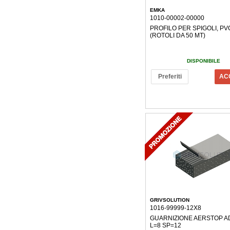
EMKA
1010-00002-00000
PROFILO PER SPIGOLI, P
(ROTOLI DA 50 MT)
DISPONIBILE
Preferiti
AC
GRIVSOLUTION
1016-99999-12X8
GUARNIZIONE AERSTOP A
L=8 SP=12