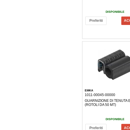
DISPONIBILE
Preferiti
AC
EMKA
1011-00045-00000
GUARNIZIONE DI TENUTA
(ROTOLI DA 50 MT)
DISPONIBILE
Preferiti
AC