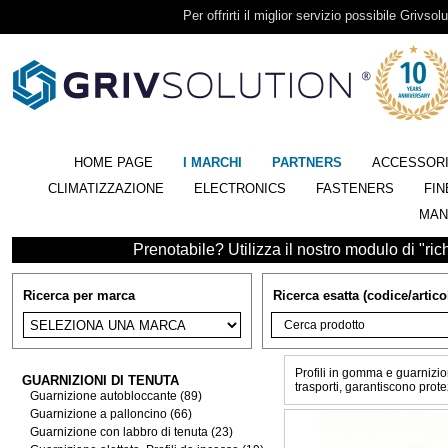
Per offrirti il miglior servizio possibile Grivsolu
HOME PAGE
I MARCHI
PARTNERS
ACCESSOR
CLIMATIZZAZIONE
ELECTRONICS
FASTENERS
FIN
MAN
Prenotabile? Utilizza il nostro modulo di "richi
Ricerca per marca
Ricerca esatta (codice/artico
Profili in gomma e guarnizion
GUARNIZIONI DI TENUTA
trasporti, garantiscono prote
Guarnizione autobloccante (89)
Guarnizione a palloncino (66)
Guarnizione con labbro di tenuta (23)