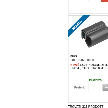
EMKA
1011-00023-00001
Novità
GUARNIZIONE DI T
EPDM (ROTOLI DA 50 MT)
IN ARRIVO
Preferiti
Av
TROVATI
319
PRODOTTI