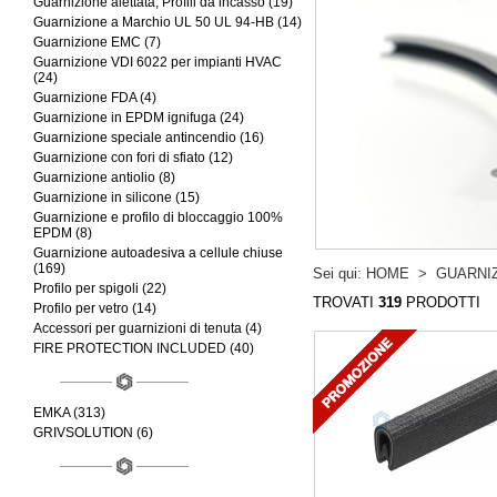
Guarnizione alettata, Profili da incasso (19)
Guarnizione a Marchio UL 50 UL 94-HB (14)
Guarnizione EMC (7)
Guarnizione VDI 6022 per impianti HVAC
(24)
Guarnizione FDA (4)
Guarnizione in EPDM ignifuga (24)
Guarnizione speciale antincendio (16)
Guarnizione con fori di sfiato (12)
Guarnizione antiolio (8)
Guarnizione in silicone (15)
Guarnizione e profilo di bloccaggio 100%
EPDM (8)
Guarnizione autoadesiva a cellule chiuse
(169)
Sei qui:
HOME
>
GUARNIZ
Profilo per spigoli (22)
TROVATI
319
PRODOTTI
Profilo per vetro (14)
Accessori per guarnizioni di tenuta (4)
FIRE PROTECTION INCLUDED (40)
EMKA (313)
GRIVSOLUTION (6)