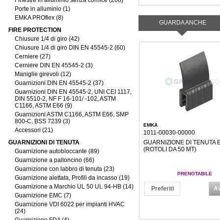
Finestre in alluminio senza cornice (206)
Porte in alluminio (1)
EMKA PROflex (8)
GUARDA ANCHE
FIRE PROTECTION
Chiusure 1/4 di giro (42)
Chiusure 1/4 di giro DIN EN 45545-2 (60)
Cerniere (27)
Cerniere DIN EN 45545-2 (3)
Maniglie girevoli (12)
Guarnizioni DIN EN 45545-2 (37)
Guarnizioni DIN EN 45545-2, UNI CEI 1117,
DIN 5510-2, NF F 16-101/ -102, ASTM
C1166, ASTM E66 (9)
Guarnizioni ASTM C1166, ASTM E66, SMP
800-C, BSS 7239 (3)
EMKA
Accessori (21)
1011-00030-00000
GUARNIZIONI DI TENUTA
GUARNIZIONE DI TENUTA
(ROTOLI DA 50 MT)
Guarnizione autobloccante (89)
Guarnizione a palloncino (66)
Guarnizione con labbro di tenuta (23)
PRENOTABILE
Guarnizione alettata, Profili da incasso (19)
Guarnizione a Marchio UL 50 UL 94-HB (14)
Preferiti
Av
Guarnizione EMC (7)
Guarnizione VDI 6022 per impianti HVAC
(24)