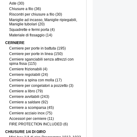
Aste (30)
Chiusure a filo (36)
Riscontri per chiusure a filo (30)
Maniglie ad incasso, Maniglie ripiegabili,
Maniglie tubolari (20)
Squadrette e fermi porta (4)
Materiale di fissaggio (14)
CERNIERE
Cerniere per porte in battuta (195)
Cerniere per porte in linea (150)
Cerniere sganciabili senza attrezzi con
spina fissa (115)
Cerniere frizionabili (4)
Cerniere regolabili (24)
Cerniere a spina con molla (17)
Cerniere per congelatori a pozzetto (3)
Cerniere a libro (79)
Cerniere avvitabili (243)
Cerniere a saldare (92)
Cerniere a scomparsa (45)
Cerniere acciaio inox (75)
Accessori per cerniere (11)
FIRE PROTECTION INCLUDED (6)
CHIUSURE 1/4 DI GIRO