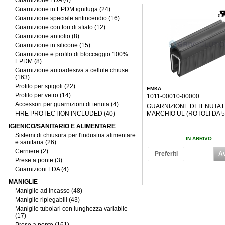
Guarnizione FDA (4)
Guarnizione in EPDM ignifuga (24)
Guarnizione speciale antincendio (16)
Guarnizione con fori di sfiato (12)
Guarnizione antiolio (8)
Guarnizione in silicone (15)
Guarnizione e profilo di bloccaggio 100%
EPDM (8)
Guarnizione autoadesiva a cellule chiuse
(163)
Profilo per spigoli (22)
EMKA
Profilo per vetro (14)
1011-00010-00000
Accessori per guarnizioni di tenuta (4)
GUARNIZIONE DI TENUTA 
FIRE PROTECTION INCLUDED (40)
MARCHIO UL (ROTOLI DA 5
IGIENICO/SANITARIO E ALIMENTARE
Sistemi di chiusura per l'industria alimentare
IN ARRIVO
e sanitaria (26)
Cerniere (2)
Preferiti
Av
Prese a ponte (3)
Guarnizioni FDA (4)
MANIGLIE
Maniglie ad incasso (48)
Maniglie ripiegabili (43)
Maniglie tubolari con lunghezza variabile
(17)