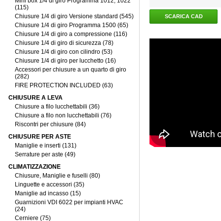
Mini box 1/4 di giro Programma 1012, 1022
(115)
Chiusure 1/4 di giro Versione standard (545)
SCARICA CAD
Chiusure 1/4 di giro Programma 1500 (65)
Chiusure 1/4 di giro a compressione (116)
Chiusure 1/4 di giro di sicurezza (78)
Chiusure 1/4 di giro con cilindro (53)
Chiusure 1/4 di giro per lucchetto (16)
Accessori per chiusure a un quarto di giro
(282)
FIRE PROTECTION INCLUDED (63)
CHIUSURE A LEVA
Chiusure a filo lucchettabili (36)
Chiusure a filo non lucchettabili (76)
Riscontri per chiusure (84)
CHIUSURE PER ASTE
Maniglie e inserti (131)
Serrature per aste (49)
CLIMATIZZAZIONE
Chiusure, Maniglie e fuselli (80)
Linguette e accessori (35)
Maniglie ad incasso (15)
Guarnizioni VDI 6022 per impianti HVAC
(24)
Cerniere (75)