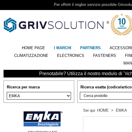
Per offrirti il miglior servizio possibile Grivsolu
HOME PAGE
I MARCHI
PARTNERS
ACCESSOR
CLIMATIZZAZIONE
ELECTRONICS
FASTENERS
FIN
MAN
Prenotabile? Utilizza il nostro modulo di "richi
Ricerca per marca
Ricerca esatta (codice/artico
Sei qui:
HOME
>
EMKA