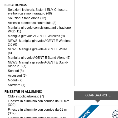
ELECTRONICS
Soluzioni Network, Sistemi ELM Chiusura
elettronica e monitoraggio (48)
Soluzioni Stand Alone (12)
Accesso biometrico controllato (8)
Maniglia girevole con sistema antieffrazione
WK2 (11)
Maniglia girevole AGENT E Wireless (9)
NEWS: Maniglia girevole AGENT E Wireless
2.0 (6)
NEWS: Maniglia girevole AGENT E Wired
(4)
Maniglia girevole AGENT E Stand-Alone (5)
NEWS: Maniglia girevole AGENT E Stand-
Alone 2.0 (7)
Sensori (8)
Accessori (9)
Moduli (7)
Software (1)
FINESTRE IN ALLUMINIO
GUARDA ANCHE
Oblo' in policarbonato (7)
Finestre in alluminio con cornice da 30 mm
(309)
Finestre in alluminio con cornice da 61 mm
(309)