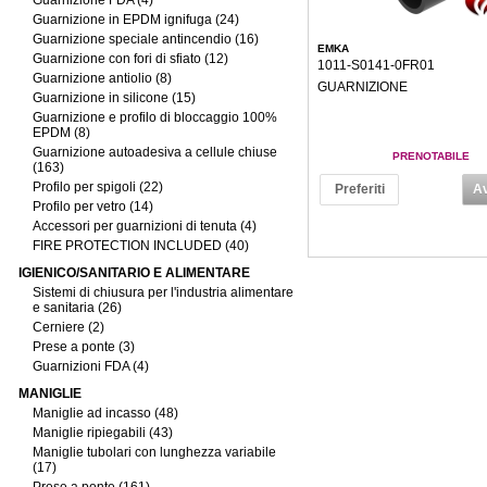
Guarnizione FDA (4)
Guarnizione in EPDM ignifuga (24)
Guarnizione speciale antincendio (16)
EMKA
Guarnizione con fori di sfiato (12)
1011-S0141-0FR01
Guarnizione antiolio (8)
GUARNIZIONE
Guarnizione in silicone (15)
Guarnizione e profilo di bloccaggio 100%
EPDM (8)
Guarnizione autoadesiva a cellule chiuse
PRENOTABILE
(163)
Profilo per spigoli (22)
Preferiti
Av
Profilo per vetro (14)
Accessori per guarnizioni di tenuta (4)
FIRE PROTECTION INCLUDED (40)
IGIENICO/SANITARIO E ALIMENTARE
Sistemi di chiusura per l'industria alimentare
e sanitaria (26)
Cerniere (2)
Prese a ponte (3)
Guarnizioni FDA (4)
MANIGLIE
Maniglie ad incasso (48)
Maniglie ripiegabili (43)
Maniglie tubolari con lunghezza variabile
(17)