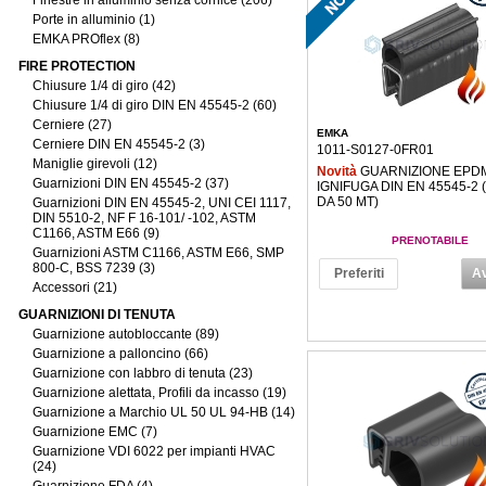
Finestre in alluminio senza cornice (206)
Porte in alluminio (1)
EMKA PROflex (8)
FIRE PROTECTION
Chiusure 1/4 di giro (42)
Chiusure 1/4 di giro DIN EN 45545-2 (60)
Cerniere (27)
EMKA
Cerniere DIN EN 45545-2 (3)
1011-S0127-0FR01
Maniglie girevoli (12)
Novità
GUARNIZIONE EPD
Guarnizioni DIN EN 45545-2 (37)
IGNIFUGA DIN EN 45545-2 
DA 50 MT)
Guarnizioni DIN EN 45545-2, UNI CEI 1117,
DIN 5510-2, NF F 16-101/ -102, ASTM
C1166, ASTM E66 (9)
PRENOTABILE
Guarnizioni ASTM C1166, ASTM E66, SMP
800-C, BSS 7239 (3)
Preferiti
Av
Accessori (21)
GUARNIZIONI DI TENUTA
Guarnizione autobloccante (89)
Guarnizione a palloncino (66)
Guarnizione con labbro di tenuta (23)
Guarnizione alettata, Profili da incasso (19)
Guarnizione a Marchio UL 50 UL 94-HB (14)
Guarnizione EMC (7)
Guarnizione VDI 6022 per impianti HVAC
(24)