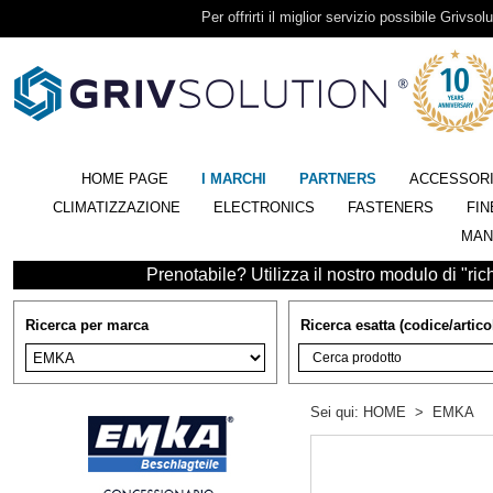
Per offrirti il miglior servizio possibile Grivsolu
HOME PAGE
I MARCHI
PARTNERS
ACCESSOR
CLIMATIZZAZIONE
ELECTRONICS
FASTENERS
FIN
MAN
Prenotabile? Utilizza il nostro modulo di "richi
Ricerca per marca
Ricerca esatta (codice/artico
Sei qui:
HOME
>
EMKA