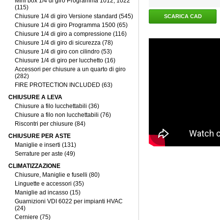
Mini box 1/4 di giro Programma 1012, 1022
(115)
Chiusure 1/4 di giro Versione standard (545)
SCARICA CAD
Chiusure 1/4 di giro Programma 1500 (65)
Chiusure 1/4 di giro a compressione (116)
Chiusure 1/4 di giro di sicurezza (78)
Chiusure 1/4 di giro con cilindro (53)
Chiusure 1/4 di giro per lucchetto (16)
Accessori per chiusure a un quarto di giro
(282)
FIRE PROTECTION INCLUDED (63)
CHIUSURE A LEVA
Chiusure a filo lucchettabili (36)
Chiusure a filo non lucchettabili (76)
Riscontri per chiusure (84)
CHIUSURE PER ASTE
Maniglie e inserti (131)
Serrature per aste (49)
CLIMATIZZAZIONE
Chiusure, Maniglie e fuselli (80)
Linguette e accessori (35)
Maniglie ad incasso (15)
Guarnizioni VDI 6022 per impianti HVAC
(24)
Cerniere (75)