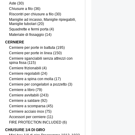
Aste (30)
Chiusure a filo (36)
Riscontri per chiusure a filo (30)
Maniglie ad incasso, Maniglie ripiegabili,
Maniglie tubolari (20)
Squadrette e fermi porta (4)
Materiale di fissaggio (14)
CERNIERE
Cerniere per porte in battuta (195)
Cerniere per porte in linea (150)
Cerniere sganciabili senza attrezzi con
spina fissa (115)
Cerniere frizionabili (4)
Cerniere regolabili (24)
Cerniere a spina con molla (17)
Cerniere per congelatori a pozzetto (3)
Cerniere a libro (79)
Cerniere avvitabili (243)
Cerniere a saldare (92)
Cerniere a scomparsa (45)
Cerniere acciaio inox (75)
Accessori per cerniere (11)
FIRE PROTECTION INCLUDED (6)
CHIUSURE 1/4 DI GIRO