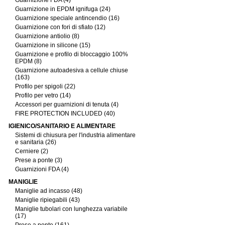
Guarnizione FDA (4)
Guarnizione in EPDM ignifuga (24)
Guarnizione speciale antincendio (16)
Guarnizione con fori di sfiato (12)
Guarnizione antiolio (8)
Guarnizione in silicone (15)
Guarnizione e profilo di bloccaggio 100%
EPDM (8)
Guarnizione autoadesiva a cellule chiuse
(163)
Profilo per spigoli (22)
Profilo per vetro (14)
Accessori per guarnizioni di tenuta (4)
FIRE PROTECTION INCLUDED (40)
IGIENICO/SANITARIO E ALIMENTARE
Sistemi di chiusura per l'industria alimentare
e sanitaria (26)
Cerniere (2)
Prese a ponte (3)
Guarnizioni FDA (4)
MANIGLIE
Maniglie ad incasso (48)
Maniglie ripiegabili (43)
Maniglie tubolari con lunghezza variabile
(17)