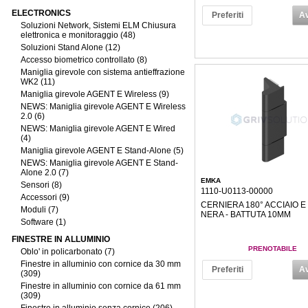
ELECTRONICS
Preferiti
Av
Soluzioni Network, Sistemi ELM Chiusura
elettronica e monitoraggio (48)
Soluzioni Stand Alone (12)
Accesso biometrico controllato (8)
Maniglia girevole con sistema antieffrazione
WK2 (11)
Maniglia girevole AGENT E Wireless (9)
NEWS: Maniglia girevole AGENT E Wireless
2.0 (6)
NEWS: Maniglia girevole AGENT E Wired
(4)
Maniglia girevole AGENT E Stand-Alone (5)
NEWS: Maniglia girevole AGENT E Stand-
Alone 2.0 (7)
EMKA
Sensori (8)
1110-U0113-00000
Accessori (9)
CERNIERA 180° ACCIAIO E
Moduli (7)
NERA - BATTUTA 10MM
Software (1)
FINESTRE IN ALLUMINIO
PRENOTABILE
Oblo' in policarbonato (7)
Finestre in alluminio con cornice da 30 mm
Preferiti
Av
(309)
Finestre in alluminio con cornice da 61 mm
(309)