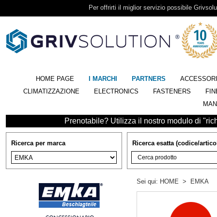
Per offrirti il miglior servizio possibile Grivsolu
HOME PAGE
I MARCHI
PARTNERS
ACCESSOR
CLIMATIZZAZIONE
ELECTRONICS
FASTENERS
FIN
MAN
Prenotabile? Utilizza il nostro modulo di "richi
Ricerca per marca
Ricerca esatta (codice/artico
Sei qui:
HOME
>
EMKA