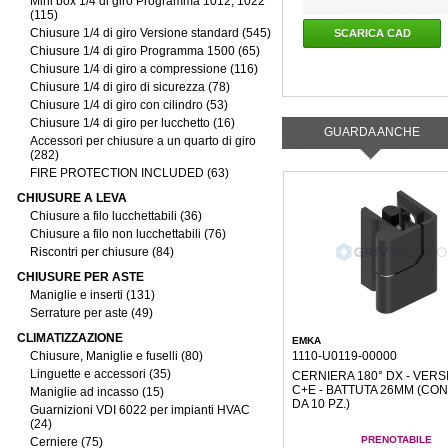
Mini box 1/4 di giro Programma 1012, 1022
(115)
Chiusure 1/4 di giro Versione standard (545)
SCARICA CAD
Chiusure 1/4 di giro Programma 1500 (65)
Chiusure 1/4 di giro a compressione (116)
Chiusure 1/4 di giro di sicurezza (78)
Chiusure 1/4 di giro con cilindro (53)
Chiusure 1/4 di giro per lucchetto (16)
GUARDA ANCHE
Accessori per chiusure a un quarto di giro
(282)
FIRE PROTECTION INCLUDED (63)
CHIUSURE A LEVA
Chiusure a filo lucchettabili (36)
Chiusure a filo non lucchettabili (76)
Riscontri per chiusure (84)
CHIUSURE PER ASTE
Maniglie e inserti (131)
Serrature per aste (49)
CLIMATIZZAZIONE
EMKA
Chiusure, Maniglie e fuselli (80)
1110-U0119-00000
Linguette e accessori (35)
CERNIERA 180° DX - VERS
C+E - BATTUTA 26MM (CON
Maniglie ad incasso (15)
DA 10 PZ.)
Guarnizioni VDI 6022 per impianti HVAC
(24)
PRENOTABILE
Cerniere (75)