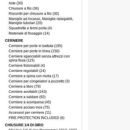
Aste (30)
Chiusure a filo (36)
Riscontri per chiusure a filo (30)
Maniglie ad incasso, Maniglie ripiegabili,
Maniglie tubolari (20)
Squadrette e fermi porta (4)
Materiale di fissaggio (14)
CERNIERE
Cerniere per porte in battuta (195)
Cerniere per porte in linea (150)
Cerniere sganciabili senza attrezzi con
spina fissa (115)
Cerniere frizionabili (4)
Cerniere regolabili (24)
Cerniere a spina con molla (17)
Cerniere per congelatori a pozzetto (3)
Cerniere a libro (79)
Cerniere avvitabili (243)
Cerniere a saldare (92)
Cerniere a scomparsa (45)
Cerniere acciaio inox (75)
Accessori per cerniere (11)
FIRE PROTECTION INCLUDED (6)
CHIUSURE 1/4 DI GIRO