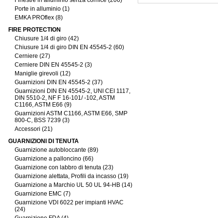
Finestre in alluminio senza cornice (206)
Porte in alluminio (1)
EMKA PROflex (8)
FIRE PROTECTION
Chiusure 1/4 di giro (42)
Chiusure 1/4 di giro DIN EN 45545-2 (60)
Cerniere (27)
Cerniere DIN EN 45545-2 (3)
Maniglie girevoli (12)
Guarnizioni DIN EN 45545-2 (37)
Guarnizioni DIN EN 45545-2, UNI CEI 1117,
DIN 5510-2, NF F 16-101/ -102, ASTM
C1166, ASTM E66 (9)
Guarnizioni ASTM C1166, ASTM E66, SMP
800-C, BSS 7239 (3)
Accessori (21)
GUARNIZIONI DI TENUTA
Guarnizione autobloccante (89)
Guarnizione a palloncino (66)
Guarnizione con labbro di tenuta (23)
Guarnizione alettata, Profili da incasso (19)
Guarnizione a Marchio UL 50 UL 94-HB (14)
Guarnizione EMC (7)
Guarnizione VDI 6022 per impianti HVAC
(24)